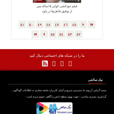
03:43
فیلم خودکشی کولبر ۱۵ساله پس
از توقیق قاطرها در پاوه
٥١
٥٠
٤٩
٤٨
٤٧
٤٦
٤٥
٥٥
٥٤
٥٣
٥٢
ما را در شبکه های اجتماعی دنبال کنید
نیک صالحی
بیننده گرامی آرزوی ما دسترسی سریع و آسان کاربران جامعه مجازی به اطلاعات گوناگون ,
گرداوری بستری مناسب ، جهت بهبود سطح دانش و آگاهی عموم مردم است .