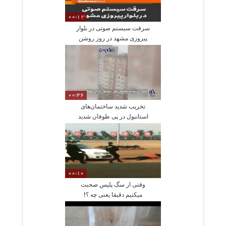
00:11
سرقت سيستم صوتى در بلوار
پيروزى مشهد در روز روشن
00:46
تخریب شدید ساختمان‌های
استانبول در پی طوفان شدید
00:10
وقتی از سگ پلیس صحبت
میکنیم دقیقا یعنی چه ؟!