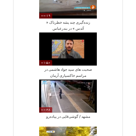
00:19
زنده‌گیری چند پشه خطرناک «
آئدس » در بندرعباس
01:50
صحبت های سید جواد هاشمی در
مراسم خاکسپاری آرمان
عبدالعالی
00:28
مشهد / گوشی‌قاپی در پیاده‌رو