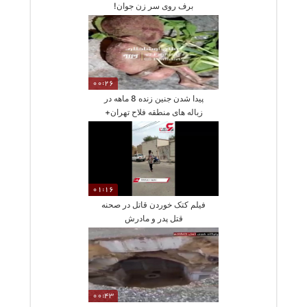
برف روی سر زن جوان!
00:26
پیدا شدن جنین زنده 8 ماهه در
زباله های منطقه فلاح تهران+
ویدیو
01:16
فیلم کتک خوردن قاتل در صحنه
قتل پدر و مادرش
00:43