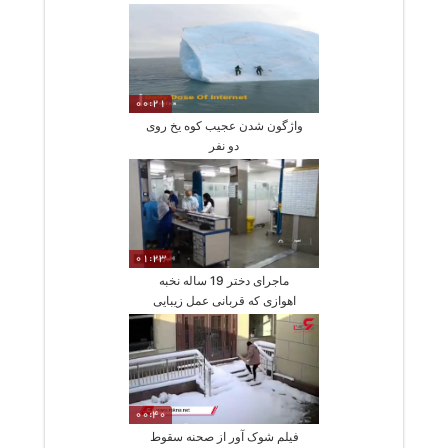
00:21
واژگون شدن عجیب کوه یخ روی
دو نفر
01:23
ماجرای دختر 19 ساله نخبه
اهوازی که قربانی عمل زیبایی
شد
00:40
فیلم شوک آور از صحنه سقوط