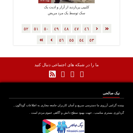
00:15
کلیپی پربازدید از آزار و اذیت یک
سک توسط یک مرد مریض
٥٢
٥١
٥٠
٤٩
٤٨
٤٧
٤٦
٥٦
٥٥
٥٤
٥٣
ما را در شبکه های اجتماعی دنبال کنید
نیک صالحی
بیننده گرامی آرزوی ما دسترسی سریع و آسان کاربران جامعه مجازی به اطلاعات گوناگون ,
گرداوری بستری مناسب ، جهت بهبود سطح دانش و آگاهی عموم مردم است .