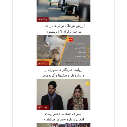
00:28
لرزش هولناک تریلی‌ها در جاده
در حین زلزله ۶/۴ ریشتری
بندرعباس
01:21
روایت خبرنگار همشهری از
دروازه‌غار و سگ‌ها و گربه‌های
معتاد
02:15
اعتراف جنجالی دختر زیبای
افغان درباره «تجاوز طالبان»