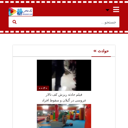
حوادث
00:40
فیلم حادثه ریزش کف تالار
عروسی در گیلان و سقوط افراد
در یک گودال