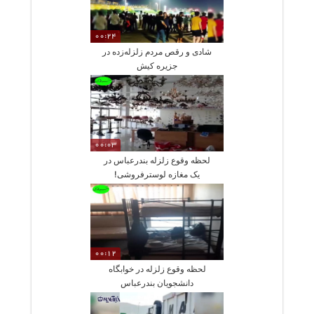
00:24
شادی و رقص مردم زلزله‌زده در
جزیره کیش
00:03
لحظه وقوع زلزله بندرعباس در
یک مغازه لوسترفروشی!
00:12
لحظه وقوع زلزله در خوابگاه
دانشجویان بندرعباس