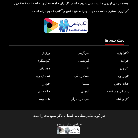
بیننده گرامی آرزوی ما دسترسی سریع و آسان کاربران جامعه مجازی به اطلاعات گوناگون ,
گرداوری بستری مناسب ، جهت بهبود سطح دانش و آگاهی عموم مردم است .
دسته بندی ها
تکنولوژی
سرگرمی
ورزش
حوادث
کاردستی
گردشگری
کارتون
اخبار
موسیقی
تلویزیون
سبک زندگی
نیک تی وی
حیات وحش
سینما
خودرو
پزشکی و سلامت
آشپزی
خانه داری
گل و گیاه
سی جزء قرآن
با مدرسه
هر گونه نشر مطالب فقط با ذکر منبع مجاز است
طراحی سایت
و
سئو