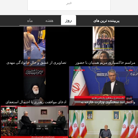
خبر
روز
هفته
ماه
پربیننده ترین های
مراسم خاکسپاری مریم همتیان با حضور
تصاویری از عشق و حال خانوادگی مهدی
هنرمندان برگزار شد
قایدی
واکنش تند سخنگوی وزارت خارجه به
ادعای موافقت رهبری با احتمال استعفای
ادعای ترامپ
مجدد پزشکیان!