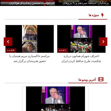
پزشکیان: استعفا نمی‌دهم و با نیروهای
درخواست محسن رضایی از هواداران
نظامی هماهنگ هستم
جلیلی
سوژه ها
00:34
02:31
اعتراف شهرام همایون درباره
مراسم خاکسپاری مریم همتیان با
شکست طرح ساقط کردن ایران
حضور هنرمندان برگزار شد
آخرین ویدیو ها