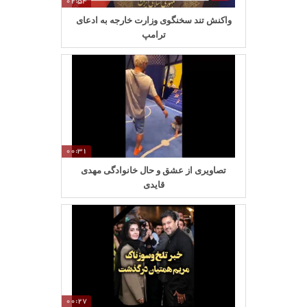
02:54
واکنش تند سخنگوی وزارت خارجه به ادعای
ترامپ
00:31
تصاویری از عشق و حال خانوادگی مهدی
قایدی
00:27