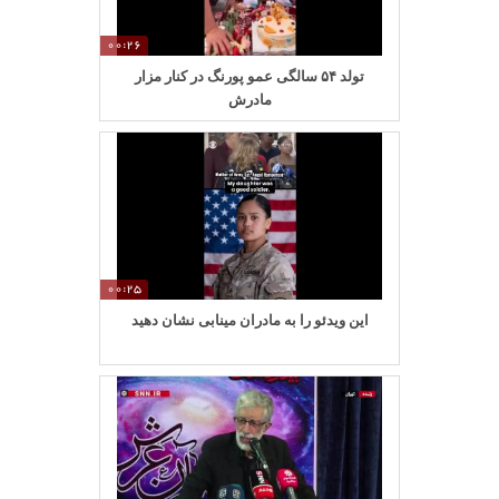
00:26
تولد ۵۴ سالگی عمو پورنگ در کنار مزار
مادرش
00:25
این ویدئو را به مادران مینابی نشان دهید