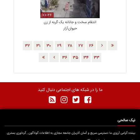
00:26
انتقام سخت و جانانه یک گربه از زن
حیوان‌آزار
٣٢
٣١
٣٠
٢٩
٢٨
٢٧
٢٦
٣٦
٣٥
٣٤
٣٣
ما را در شبکه های اجتماعی دنبال کنید
نیک صالحی
بیننده گرامی آرزوی ما دسترسی سریع و آسان کاربران جامعه مجازی به اطلاعات گوناگون , گرداوری بستری