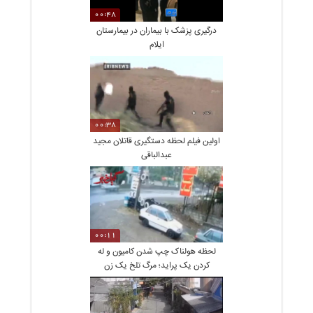
00:48
درگیری پزشک با بیماران در بیمارستان
ایلام
00:38
اولین فیلم لحظه دستگیری قاتلان مجید
عبدالباقی
00:11
لحظه هولناک چپ شدن کامیون و له
کردن یک پراید؛ مرگ تلخ یک زن