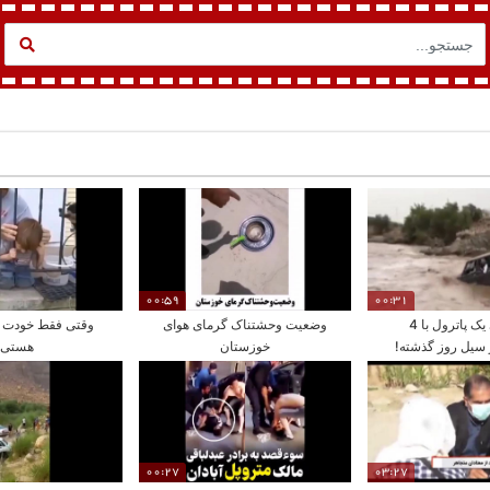
00:59
00:31
خودکشی یک پاترول با 4
وضعیت وحشتناک گرمای هوای
وقتی فقط خودت ر
سیل روز گذشته!
خوزستان
هستی
00:27
03:27