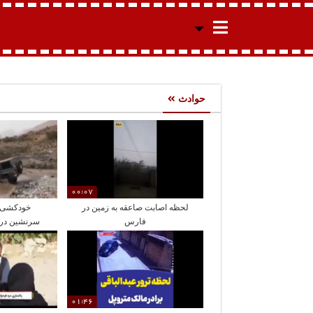
حوادث
00:07
لحظه اصابت صاعقه به زمین در
فارس
سرنشین در 
01:46