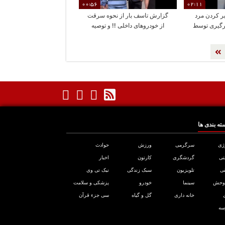
00:56
02:11
ر کردن مرد
گزارش تاسف بار از نحوه سرقت
ورگیری توسط
از خودروهای داخلی !! و توصیه
عجیب سارق
ته بندی ها
ژی
سرگرمی
ورزش
حوادث
تی
گردشگری
کارتون
اخبار
ی
تلویزیون
سبک زندگی
نیک تی وی
 وحش
سینما
خودرو
پزشکی و سلامت
خانه داری
گل و گیاه
سی جزء قرآن
سه