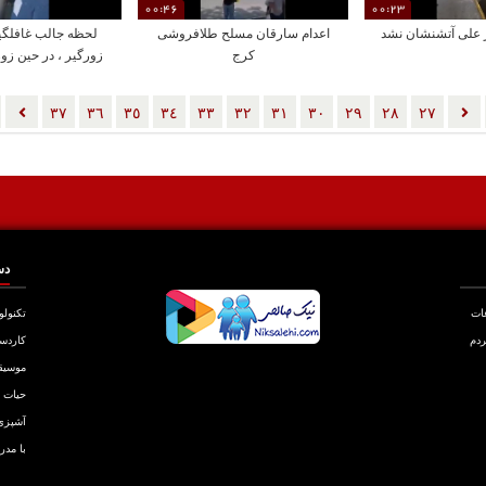
00:46
00:23
 علی آتشنشان نشد
اعدام سارقان مسلح طلافروشی
لحظه جالب غافلگی
کرج
زورگیر ، در حین ز
پلیس !!
٣٧
٣٦
٣٥
٣٤
٣٣
٣٢
٣١
٣٠
٢٩
٢٨
٢٧
دس
عات
تکنولو
ردم
کاردس
موسیق
حیات
آشپزی
با مدر