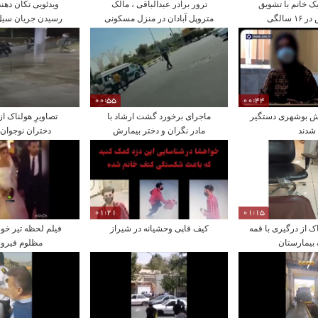
ک خانم با تشویق
ترور برادر عبدالباقی ، مالک
ویدئویی تکان دهن
سالگی
متروپل آبادان در منزل مسکونی
رسیدن جریان سیل 
اش
بردن خودروها 
00:55
00:44
کش بوشهری دستگیر
ماجرای برخورد گشت‌ ارشاد با
تصاویرِ هولناک از
شدند
مادر نگران و دختر بیمارش
دختران نوجوان 
01:21
01:15
ک از درگیری با قمه
کیف قاپی وحشیانه در شیراز
فیلم لحظه تیر خ
 بیمارستان
مظلوم فیروز