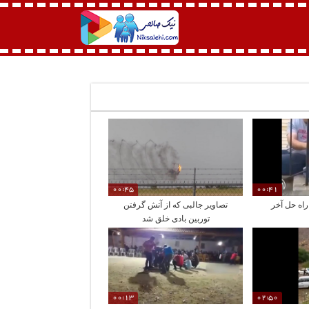
00:45
00:41
اه حل آخر
تصاویر جالبی که از آتش گرفتن
توربین بادی خلق شد
00:13
02:50