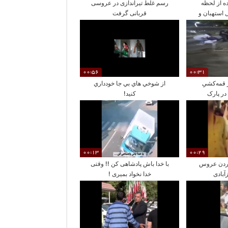
ده از لحظه
رسم غلط تیراندازی در عروسی
استهبان و
قربانی گرفت
و مردم
00:56
00:31
 قمه‌کشیِ
از شوخي هاي بي جا خودداري
در پارک
كنيد!
00:13
00:29
وردن عروس
با خدا باش پادشاهی کن !! وقتی
آبادی
خدا نخواد بمیری !