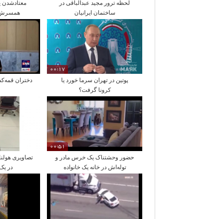
لحظه ترور مجید عبدالباقی در
معتادشدن ی
ساختمان ایرانیان
همسرش در ۱۶ 
00:17
پوتین در تهران سرما خورد یا
دختران قمه‌
کرونا گرفت؟
00:51
حضور وحشتناک یک خرس مادر و
تصاویری هولنا
توله‌اش در خانه یک خانواده
در یک