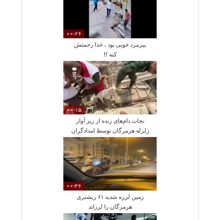
00:26
پیرمرد خوبی بود ، خدا رحمتش
کنه !!
00:15
نجات دام‌های زنده از زیر آوار
زلزله هرمزگان توسط امدادگران
00:46
زمین لرزه شدید ۶۱ ریشتری
هرمزگان را لرزاند