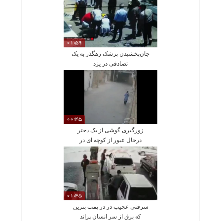
01:59
جان‌بخشیدن پزشک رهگذر به یک
تصادفی در یزد
00:45
زورگیری گوشی از یک دختر
درحال عبور از کوچه ای در
دزفول
01:45
سرقتی عجیب در در پمپ بنزین
که برق از سر انسان پراند