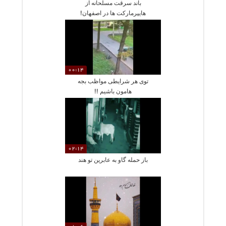
باند سرقت مسلحانه از
هایپرمارکت ها در اصفهان!
00:14
توی هر شرایطی مواظب بجه
هامون باشیم !!
02:14
باز حمله گاو به عابرین تو هند