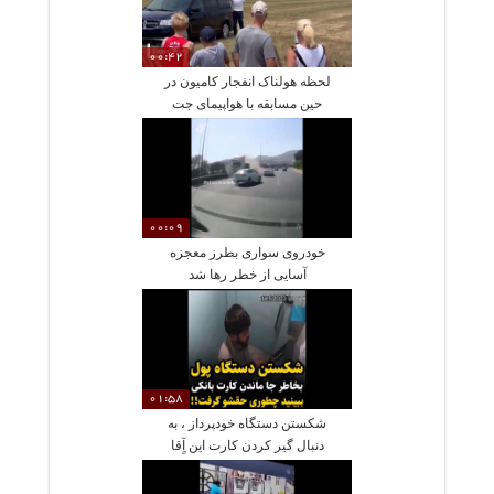
00:42
لحظه هولناک انفجار کامیون در
حین مسابقه با هواپیمای جت
00:09
خودروی سواری بطرز معجزه
آسایی از خطر رها شد
01:58
شکستن دستگاه خودپرداز ، به
دنبال گیر کردن کارت این آٍقا
داخل دستگاه