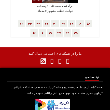
01:06
درگذشت محمدعلی کریمخانی
خواننده قطعه مشهور «آمدم‌ای
شاه پناهم بده»
٣٤
٣٣
٣٢
٣١
٣٠
٢٩
٢٨
٣٨
٣٧
٣٦
٣٥
ما را در شبکه های اجتماعی دنبال کنید
نیک صالحی
بیننده گرامی آرزوی ما دسترسی سریع و آسان کاربران جامعه مجازی به اطلاعات گوناگون ,
گرداوری بستری مناسب ، جهت بهبود سطح دانش و آگاهی عموم مردم است .