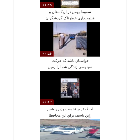
00:45
سقوط بهمن در ازبکستان و
فیلمبرداری خطرناک گردشگران
تا آخرین لحظه !!
00:56
حواستان باشد که حرکت
سینوسی زندگی شما را زمین
نزند!
00:13
لحظه ترور نخست وزير پيشين
ژاپن تاسف براي اين محافظا