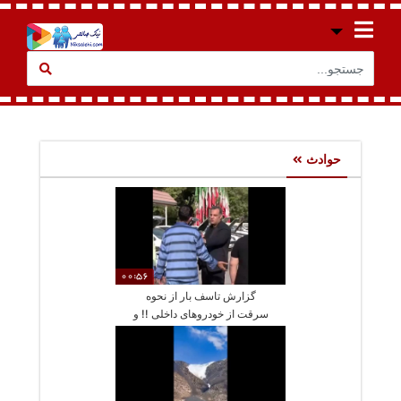
حوادث
00:56
گزارش تاسف بار از نحوه
سرقت از خودروهای داخلی !! و
توصیه عجیب سارق