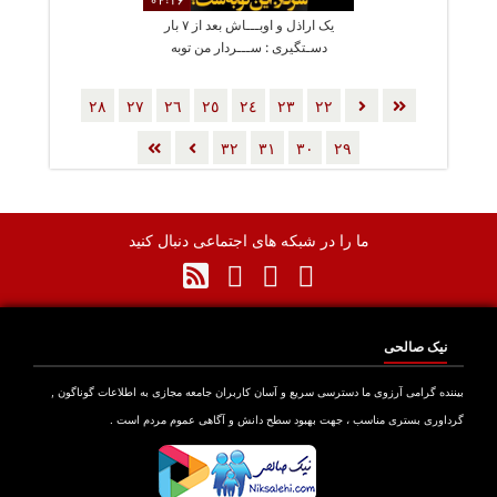
02:16
یک اراذل و اوبـــاش بعد از ۷ بار
دسـتگیری : ســـردار من توبه
کردم!
٢٨
٢٧
٢٦
٢٥
٢٤
٢٣
٢٢
٣٢
٣١
٣٠
٢٩
ما را در شبکه های اجتماعی دنبال کنید
نیک صالحی
بیننده گرامی آرزوی ما دسترسی سریع و آسان کاربران جامعه مجازی به اطلاعات گوناگون ,
گرداوری بستری مناسب ، جهت بهبود سطح دانش و آگاهی عموم مردم است .