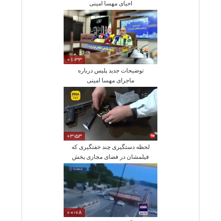
احیای مهسا امینی
01:33
توضیحات جدید پلیس درباره
ماجرای مهسا امینی
03:53
لحظه دستگیری چند خفتگیری که
فیلمشان در فضای مجازی پخش
شده بود
00:08