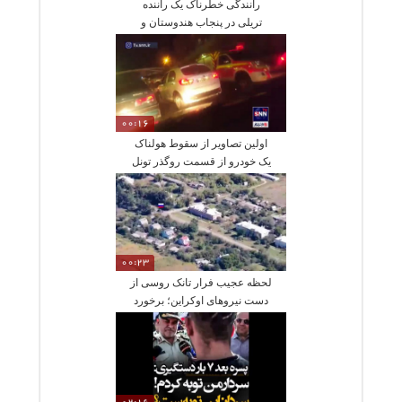
رانندگی خطرناک یک‌ راننده
تریلی در پنجاب‌ هندوستان و
00:16
اولین تصاویر از سقوط هولناک
یک خودرو از قسمت روگذر تونل
توحید
00:23
لحظه عجیب فرار تانک روسی از
دست نیروهای اوکراین؛ برخورد
به درخت!