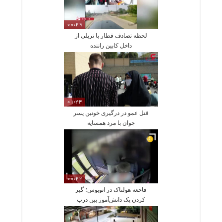
00:29
لحظه تصادف قطار با تریلی از
داخل کابین راننده
01:44
قتل عمو در درگیری خونین پسر
جوان با مرد همسایه
00:22
فاجعه هولناک در اتوبوس؛ گیر
کردن یک دانش‌آموز بین درب
کشیده شدن روی زمین