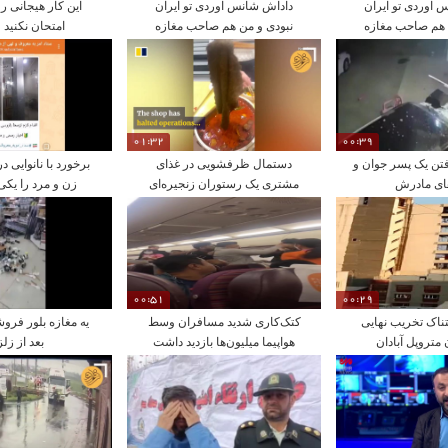
 آوردی تو ایران
داداش شانس آوردی تو ایران
این کار هیجانی ر
 هم صاحب مغازه
نبودی و من هم صاحب مغازه
امتحان نکنید ل
بودم !
نبودم !
01:32
00:39
تن یک پسر جوان و
دستمال ظرفشویی در غذای
برخورد با نانوایی 
های مادرش
مشتری یک رستوران زنجیره‌ای
زن و مرد را یکی
معروف
00:51
00:29
اک تخریب نهایی
کتک‌کاری شدید مسافران وسط
یه مغازه بلور فرو
متروپل آبادان
هواپیما میلیون‌ها بازدید داشت
بعد از زلز