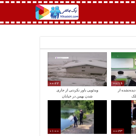
00:22
00:19
دیده‌نشده از
ویدئویی باور نکردنی از جاری
لک
شدن بهمن در خیابان
01:00
00:23