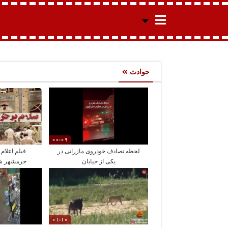
حوادث
00:09
لحظه تصادف خودروی مازراتی در
فیلم اعلام
یکی از خیابان
خرمشهر شه
01:10