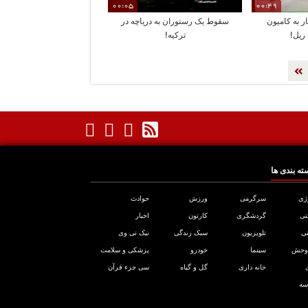
00:05
00:49
ر به کامیون
سقوط یک رستوران به دریاچه در
ریل!
ترکیه!
ته بندی ها
ژی
سرگرمی
ورزش
حوادث
تی
گردشگری
کارتون
اخبار
ی
تلویزیون
سبک زندگی
نیک تی وی
 وحش
سینما
خودرو
پزشکی و سلامت
خانه داری
گل و گیاه
سی جزء قرآن
سه