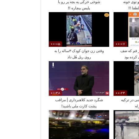
و توی خونه
شوخی خرکی یه بچه پر رو با
طفا !!
پلیس بیچاره !!
00:05
00:07
در قم که صف
وقتی زن جوان کودک ۳ساله را به
 کرده بود
روی ریل هُل داد
01:48
00:24
شی در ترکیه
شگرد جدید کلاهبرداری | مراقب
له
پشت کارت ملی باشید!