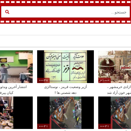
00:48
01:00
 ازادی خرمشهر ،
آژیر وضعیت قرمز ، نوستالژی
انتشار آخرین ویدئو 
ر خون آزاد شد
دهه شصتی ها !
کیان پیرف
00:21
00:21