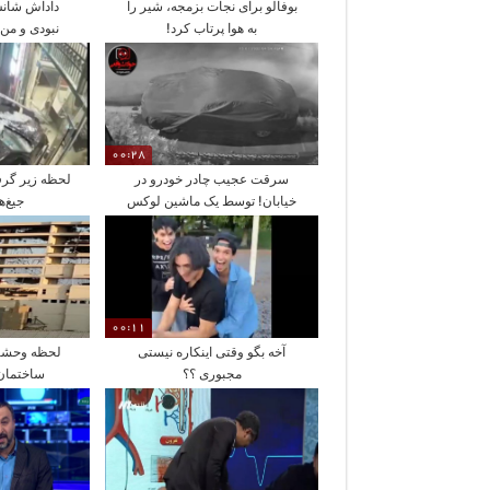
بوفالو برای نجات بزمجه، شیر را
داداش شانس
به هوا پرتاب کرد!
نبودی و من
ن
00:28
سرقت عجیب چادر خودرو در
لحظه زیر گرف
خیابان! توسط یک ماشین لوکس
جیغ‌
00:11
آخه بگو وقتی اینکاره نیستی
لحظه وحشتن
مجبوری ؟؟
ساختمان 