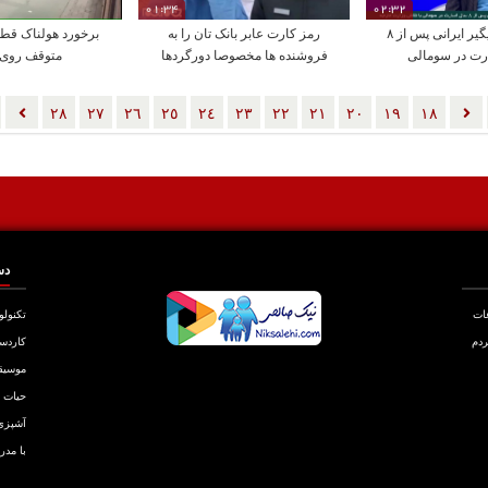
01:34
02:32
آزادی ۱۴ ماهیگیر ایرانی پس از ۸
رمز کارت عابر بانک تان را به
برخورد هولناک قطا
ت در سومالی
فروشنده ها مخصوصا دورگردها
متوقف روی 
نگویید
٢٨
٢٧
٢٦
٢٥
٢٤
٢٣
٢٢
٢١
٢٠
١٩
١٨
دس
عات
تکنولو
ردم
کاردس
موسیق
حیات
آشپزی
با مدر