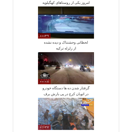
امروز یکی از روستاهای کهگیلویه
و بویراحمد
00:39
لحظاتی وحشتناک و دیده نشده
از زلزله ترکیه
00:08
گرفتار شدن ده ها دستگاه خودرو
در اتوبان کرج در پی بارش برف
01:27