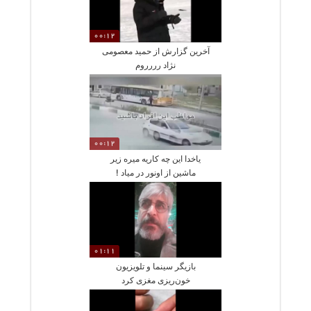
00:12
آخرین گزارش از حمید معصومی
نژاد رررروم
00:12
یاخدا این چه کاریه میره زیر
ماشین از اونور در میاد !
01:11
بازیگر سینما و تلویزیون
خون‌ریزی مغزی کرد