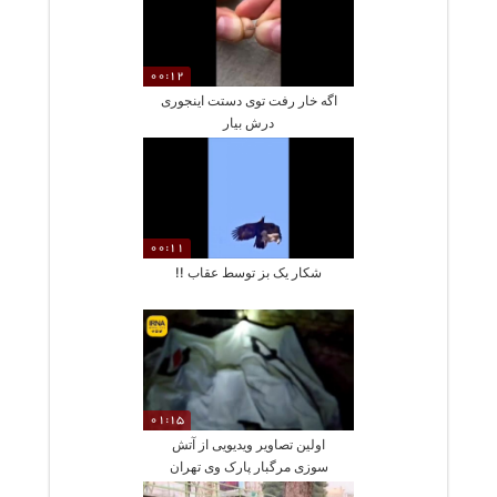
00:12
اگه خار رفت توی دستت اینجوری
درش بیار
00:11
شکار یک بز توسط عقاب !!
01:15
اولین تصاویر ویدیویی از آتش‌
سوزی مرگبار پارک وی تهران