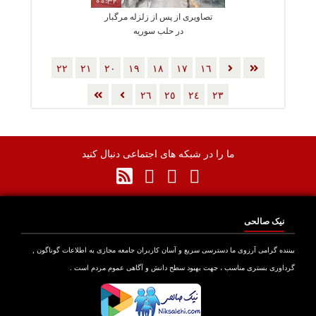
00:32
تصاویری از پس از زلزله مرگبار
در حلب سوریه
٢٢
٢١
٢٠
١٩
١٨
١٧
١٦
٢٦
٢٥
٢٤
٢٣
ما را در شبکه های اجتماعی دنبال کنید
نیک صالحی
بیننده گرامی آرزوی ما دسترسی سریع و آسان کاربران جامعه مجازی به اطلاعات گوناگون ,
گرداوری بستری مناسب ، جهت بهبود سطح دانش و آگاهی عموم مردم است .