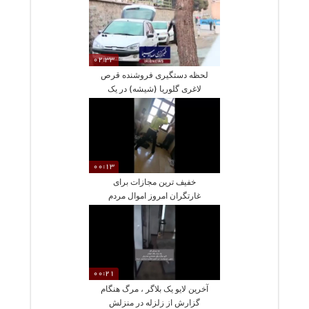
02:33
لحظه دستگیری فروشنده قرص
لاغری گلوریا (شیشه) در یک
عطاری!
00:13
خفیف ترین مجازات برای
غارتگران امروز اموال مردم
زلزله زده در ترکیه
00:21
آخرین لایو یک بلاگر ، مرگ هنگام
گزارش از زلزله در منزلش