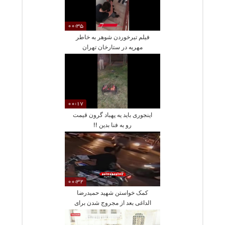
00:35
فیلم تیرخوردن شوهر به خاطر
مهریه در ستارخان تهران
00:17
اینجوری باید یه پهباد گرون قیمت
رو به فنا بدین !!
00:32
کمک خواستن شهید حمیدرضا
الداغی بعد از مجروج شدن برای
رفتن به بیمارستان