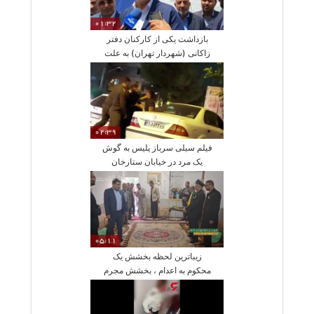
01:32
بازداشت یکی از کارکنان دفتر
زاکانی (شهردار تهران) به علت
خرید اسلحه
02:39
فیلم سیلی سرباز پلیس به گوش
یک مرد در خیابان ستارخان
05:11
زیباترین لحظه بخشش یک
محکوم به اعدام ، بخشش مجرم
به احترام امام رضا (ع)