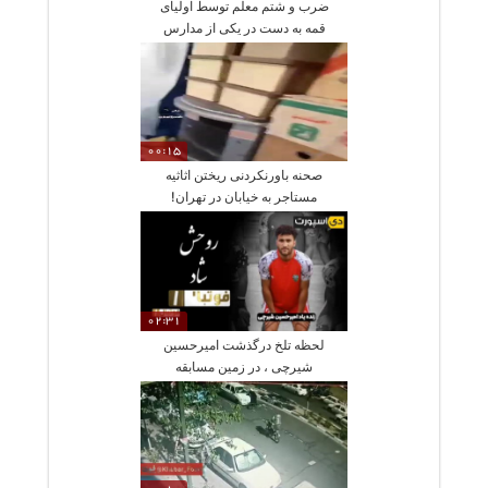
ضرب و شتم معلم توسط اولیای
قمه به دست در یکی از مدارس
کرج
00:15
صحنه باورنکردنی ریختن اثاثیه
مستاجر به خیابان در تهران!
02:31
لحظه تلخ درگذشت امیرحسین
شیرچی ، در زمین مسابقه