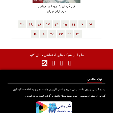
00:10
زیر گرفتن یک روحانی در بلوار
مرزداران تهران
٢٠
١٩
١٨
١٧
١٦
١٥
١٤
٢٤
٢٣
٢٢
٢١
ما را در شبکه های اجتماعی دنبال کنید
نیک صالحی
بیننده گرامی آرزوی ما دسترسی سریع و آسان کاربران جامعه مجازی به اطلاعات گوناگون ,
گرداوری بستری مناسب ، جهت بهبود سطح دانش و آگاهی عموم مردم است .