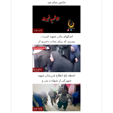
جانش تمام شد
02:09
اشکهای مادر شهید غیرت ،
پسری که برای نجات دختری از
دست اراذل کشته شد
00:37
لحظه تلخ اطلاع فرزندان شهید
شهرکی از شهادت پدر و
مادرشان
02:09