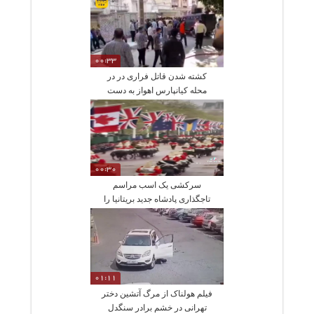
00:33
کشته شدن قاتل فراری در در
محله کیانپارس اهواز به دست
پلیس
00:30
سرکشی یک اسب مراسم
تاجگذاری پادشاه جدید بریتانیا را
بهم ریخت
01:11
فیلم هولناک از مرگ آتشین دختر
تهرانی در خشم برادر سنگدل