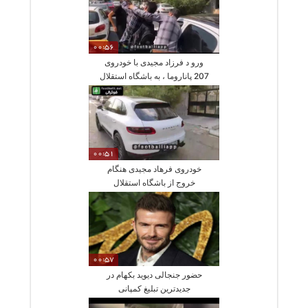
00:56
ورو د فرزاد مجیدی با خودروی
207 پاناروما ، به باشگاه استقلال
و عکس یادگاری هوادارن
00:51
خودروی فرهاد مجیدی هنگام
خروج از باشگاه استقلال
00:57
حضور جنجالی دیوید بکهام در
جدیدترین تبلیغ کمپانی
خودروسازی مازاراتی