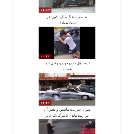
01:03
شاسی بلند 5 ستاره فورد در
تست تصادف
00:14
ترفند هُل دادن خودرو وقتی تنها
هستید
01:18
میزان سرعت ماشین و نقش آن
در زنده ماندن یا مرگ یک عابر
پس از تصادف