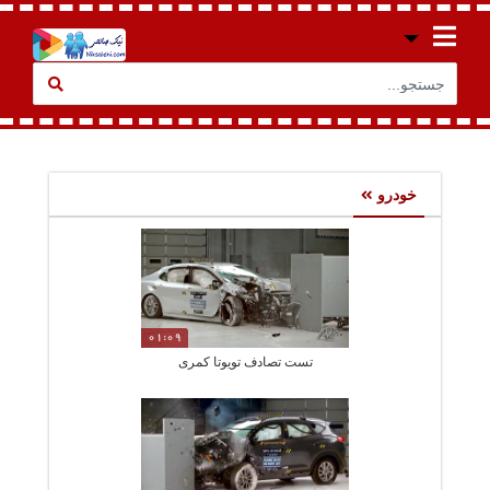
خودرو
01:09
تست تصادف تویوتا کمری