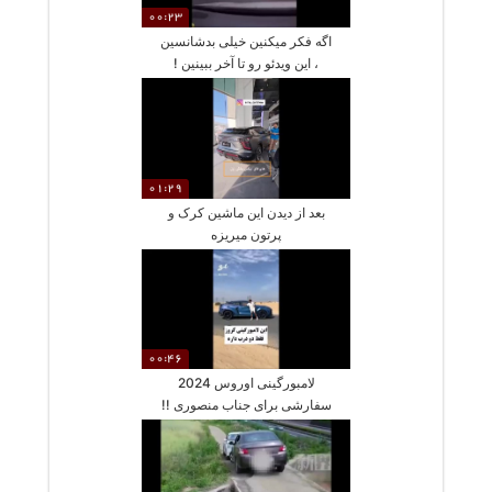
00:23
اگه فکر میکنین خیلی بدشانسین
، این ویدئو رو تا آخر ببینین !
01:29
بعد از دیدن این ماشین کرک و
پرتون میریزه
00:46
لامبورگینی اوروس 2024
سفارشی برای جناب منصوری !!