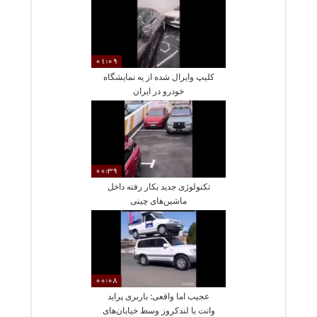
01:09
کلیپ وایرال شده از یه نمایشگاه
خودرو در ایران
00:39
تکنولوژی جدید بکار رفته داخل
ماشین‌های چینی
00:08
عجیب اما واقعی: باربری پراید
وانت با لندکروز وسط خیابان‌های