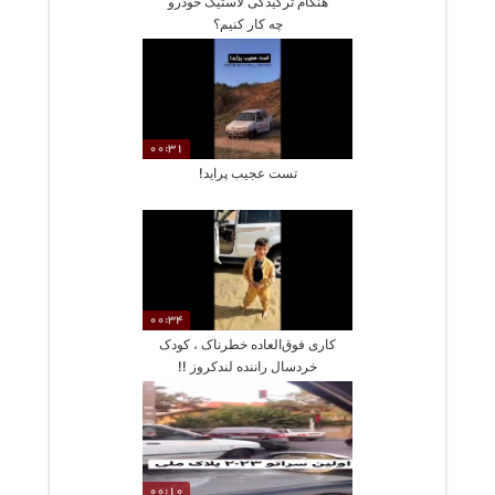
هنگام ترکیدگی لاستیک خودرو
چه کار کنیم؟
00:31
تست عجیب پراید!
00:34
کاری فوق‌العاده خطرناک ، کودک
خردسال راننده لندکروز !!
00:10