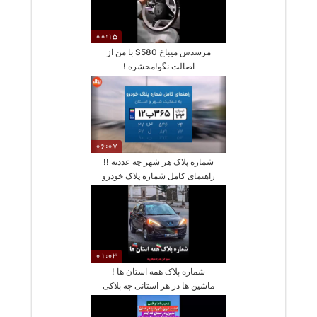
00:15
مرسدس میباخ S580 با من از
اصالت نگو!محشره !
06:07
شماره پلاک هر شهر چه عددیه !!
راهنمای کامل شماره پلاک خودرو
به تفکیک شهر و استان
01:03
شماره پلاک همه استان ها !
ماشین ها در هر استانی چه پلاکی
دارند ؟