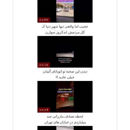
00:27
عجیب اما واقعی تنها شهر دنیا ک
کل مردمش لندکروز سوارن
00:18
دیدن این صحنه تو اتوبانای آلمان
خیلی عادیه !!
00:09
لحظه تصادف مازراتی چند
میلیاردی در خیابان های تهران