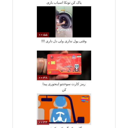
پاک کن تونکا اسباب بازی
00:55
وقتی پول نداری ولی دل داری !!!
00:38
رمز کارت سوختتو اینجوری پیدا
کن
00:34