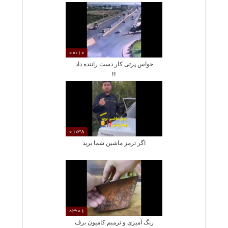
شیراز!
00:10
حواس پرتی کار دست راننده داد
!!
01:38
اگر ترمز ماشین شما برید
03:01
رنگ آمیزی و ترمیم کامیون برف