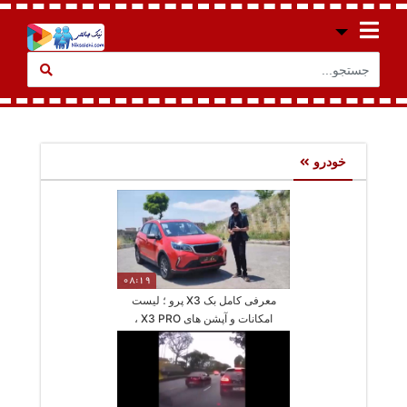
خودرو
08:19
معرفی کامل بک X3 پرو ؛ لیست
امکانات و آپشن های X3 PRO ،
قاتل خودروهای داخلی