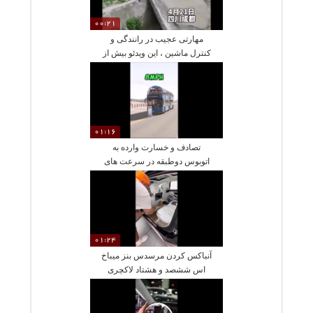
00:21
مهارتی عجیب در رانندگی و
کنترل ماشین ، این ویدئو بیش از
۶۰ میلیون بار دیده شده !
01:16
تصادف و خسارت وارده به
اتوبوس دوطبقه در سرعت های
مختلف ! حتما ببینین !
01:24
آنباکس کردن مرسدس بنز میباخ
اس ششصد و هشتاد لاکچری
ترین ماشین حال حاضر مرسدس
بنز