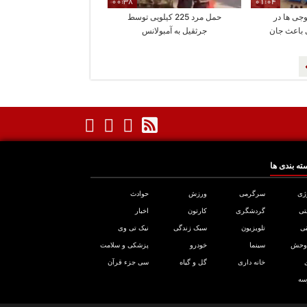
00:38
01:04
ی ها در
حمل مرد 225 کیلویی توسط
باعث جان
جرثقیل به آمبولانس
فر شد
ته بندی ها
ژی
سرگرمی
ورزش
حوادث
تی
گردشگری
کارتون
اخبار
ی
تلویزیون
سبک زندگی
نیک تی وی
 وحش
سینما
خودرو
پزشکی و سلامت
خانه داری
گل و گیاه
سی جزء قرآن
سه