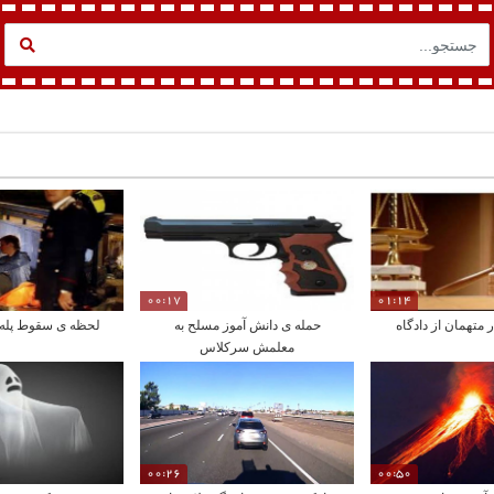
00:17
01:14
متهمان از دادگاه
حمله ی دانش آموز مسلح به
لحظه ی سقوط پله 
معلمش سرکلاس
00:26
00:50