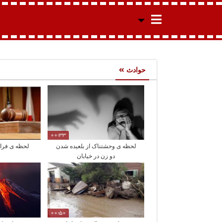
حوادث
00:33
لحظه ی وحشتناک از بلعیده شدن
لحظه ی فرار 
دو زن در خیابان
00:50