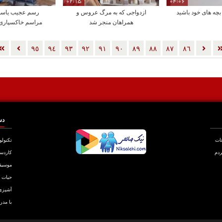
02:15
04:06
چه های خود باشید
ازدواجی که به مرگ عروس و
رسم عجیب یاسوج
همراهان منجر شد
مراسم خاکسپاری 
باختن چند ن
٩٥
٩٤
٩٣
٩٢
٩١
٩٠
٨٩
٨٨
٨٧
٨٦
دس
عات
تکنولو
ردم
کاردس
موسیق
حیات
آشپزی
با مدر