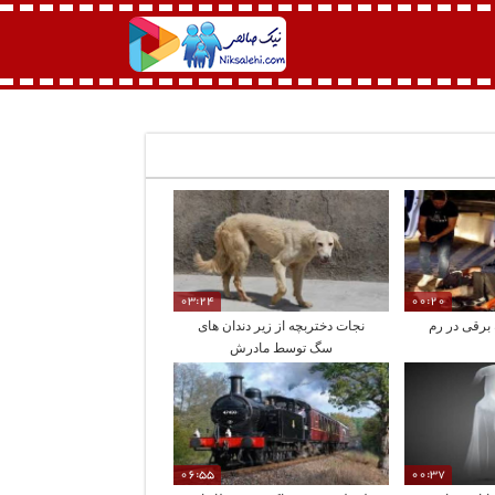
03:24
00:20
برقی در رم
نجات دختربچه از زیر دندان های
سگ توسط مادرش
06:55
00:37