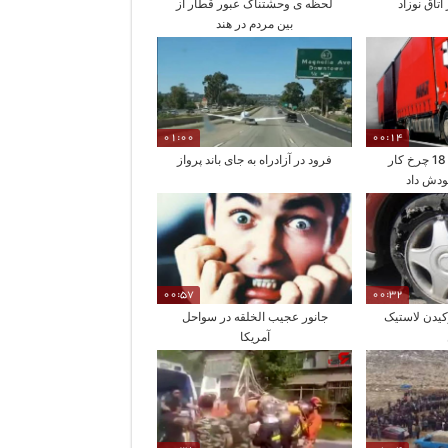
تاق نوزاد
لحظه ی وحشتناک عبور قطار از
بین مردم در هند
01:00
00:14
بی احتیاطی راننده 18 چرخ کار
فرود در آزادراه به جای باند پرواز
دش داد
00:57
00:32
یدن لاستیک
جانور عجیب الخلقه در سواحل
آمریکا