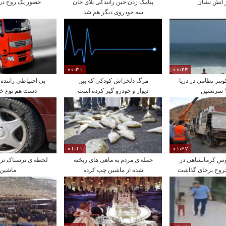
ر آتش نشان
پیامک زدن حین رانندگی بلای جان
حضور یک روح در ا
سه خودروی دیگر هم شد
00:31
00:24
تر نظامی در دریا
مرگ دلخراش کودکی که بین
دیوار و خودرو گیر کرده است
دست هم نوع خو
01:11
01:47
بوس کرمانشاهی در
حمله ی مردم به ماهی های ریخته
لحظه ی ترسناک ترک
شده از ماشین چپ کرده
ماشین