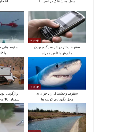
سیل وحشتناک در اسپانیا
انفجا
01:03
سقوط دختر در اثر سرگرم بودن
سقوط هلی کوپ
مادرش با تلفن همراه
با 12 سرنشین
01:13
سقوط وحشتناک زن جوان به
واژگونی اتو
محل نگهداری کوسه ها
سمنان 10 مجروح برجای گذاشت