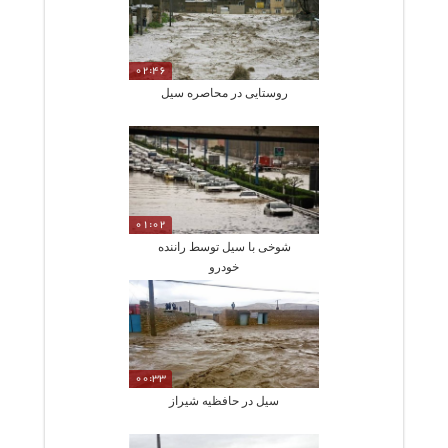
02:46
روستایی در محاصره سیل
01:02
شوخی با سیل توسط راننده
خودرو
00:33
سیل در حافظیه شیراز