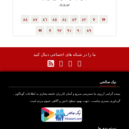
نوروزی
٨٨
٨٧
٨٦
٨٥
٨٤
٨٣
٨٢
٩٢
٩١
٩٠
٨٩
ما را در شبکه های اجتماعی دنبال کنید
نیک صالحی
بیننده گرامی آرزوی ما دسترسی سریع و آسان کاربران جامعه مجازی به اطلاعات گوناگون ,
گرداوری بستری مناسب ، جهت بهبود سطح دانش و آگاهی عموم مردم است .
دسته بندی ها