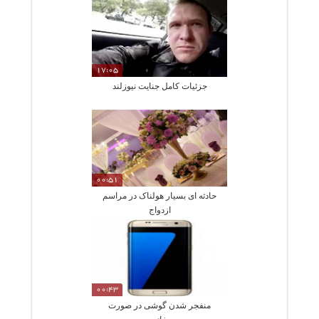
17:05
جزئیات کامل جنایت نیوزلند
00:51
حادثه ای بسیار هولناک در مراسم
ازدواج
00:43
منفجر شدن گوشی در صورت