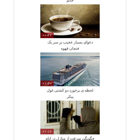
خانم
00:42
دعوای بسیار عجیب بر سر یک
فنجان قهوه
01:20
لحظه ی برخورد دو کشتی غول
پیکر
01:12
چگونگی سرقت از منازل در ایام