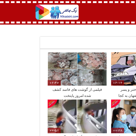
02:47
02:16
تر و پسر
فیلمی از گوشت های فاسد کشف
هان به کجا
شده امروز پایتخت
00:51
00:28