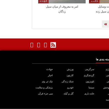
00:59
00:46
ت وسایل
امر به معروف از میان سیل
ن سیل زده
زدگان
ته بندی ها
ژی
سرگرمی
ورزش
حوادث
تی
گردشگری
کارتون
اخبار
ی
تلویزیون
سبک زندگی
نیک تی وی
 وحش
سینما
خودرو
پزشکی و سلامت
خانه داری
گل و گیاه
سی جزء قرآن
سه