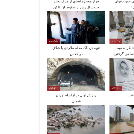
ی حین دعوای
فرار معجزه آسای از مرگ دختر
!
خردسال پس از سقوط از بالکن
هتل!
00:55
00:27
خاطر سقوط
تنبیه دردناک معلم ملاردی با شلاق
 سلفی گرفتن
در کلاس
44:21
03:20
 شد
ریزش تونل در آزادراه تهران
شمال