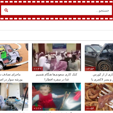
00:20
03:53
ازی از از کورس
کتک کاری سعودی‌ها هنگام تقسیم
ماجرای تصادف دخ
 و پسر لاکچری با
غذا در سفره افطار!
پورشه سوار در اصف
رید و فروش مواد
رسيد؟
01:10
00:54