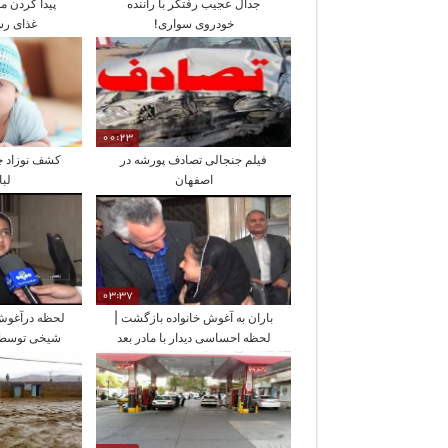
جدال عجیب رفتگر با راننده
پیدا کردن 
خودروی سواری!
غذای رس
00:23
فیلم جنجالی تصادف پورشه در
کشف نوزاد چ
اصفهان
لب
03:37
باران به آغوش خانواده بازگشت |
لحظه درآغوش
لحظه احساسی دیدار با مادر بعد
از 25 روز
رو