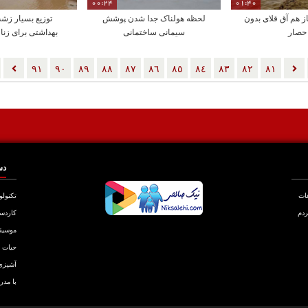
00:24
01:40
ز هم آق قلای بدون
لحظه هولناک جدا شدن پوشش
توزیع بسیار زش
حصار
سیمانی ساختمانی
بهداشتی برای زنا
٩١
٩٠
٨٩
٨٨
٨٧
٨٦
٨٥
٨٤
٨٣
٨٢
٨١
دس
عات
تکنولو
ردم
کاردس
موسیق
حیات
آشپزی
با مدر