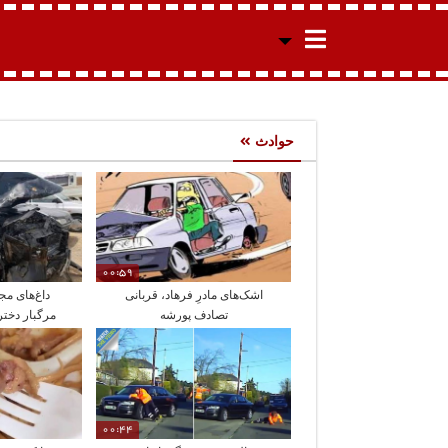
حوادث
00:59
اشک‌های مادرِ فرهاد، قربانی
داغ‌های مج
تصادف پورشه
مرگبار دختر
پورشه تا خ
00:44