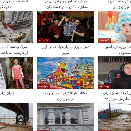
موش پخته شدن در
مرگ دلخراش زوج اکراینی در
اقدام عجیب زن چین
توران ژاپنی!
مقابل دیدگان دختر ۲ ساله آن‌ها
خانوادگی
01:39
00:52
ند روزه در ماشین
آتش سوزی بسیار هولناک در بازار
مرگ وحشتناک به 
اسشویی
تبریز
از جرثقیلی به باعث
00:59
02:05
 گرفته شدن باران
لحظات هولناک نجات مادر و بچه
باران آزاد
شیخی توسط مادرش پس از ۲۳
در شهربازی
ز دوری