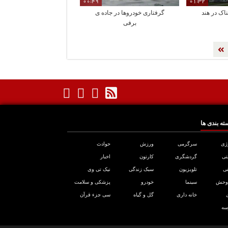
00:49
01:32
اک در هند
گرفتاری خودروها در جاده ی
برفی
ته بندی ها
ژی
سرگرمی
ورزش
حوادث
تی
گردشگری
کارتون
اخبار
ی
تلویزیون
سبک زندگی
نیک تی وی
 وحش
سینما
خودرو
پزشکی و سلامت
خانه داری
گل و گیاه
سی جزء قرآن
سه