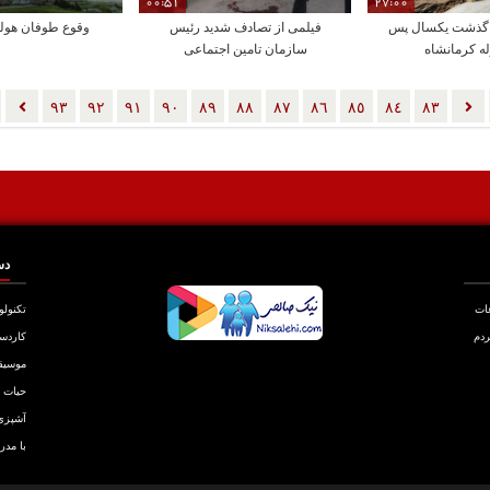
00:51
27:00
، گذشت یکسال پس
فیلمی از تصادف شدید رئیس
وقوع طوفان هولن
له کرمانشاه
سازمان تامین اجتماعی
٩٣
٩٢
٩١
٩٠
٨٩
٨٨
٨٧
٨٦
٨٥
٨٤
٨٣
دس
عات
تکنولو
ردم
کاردس
موسیق
حیات
آشپزی
با مدر