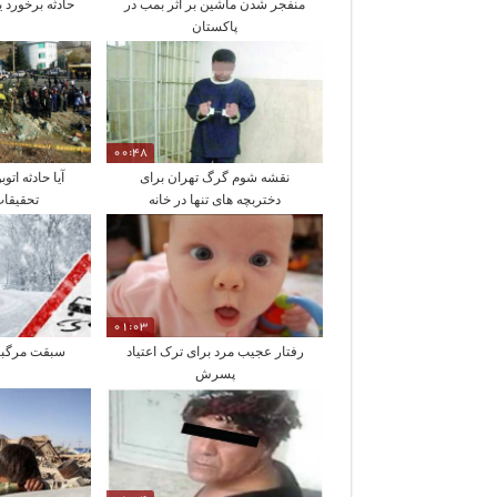
منفجر شدن ماشین بر اثر بمب در
حادثه برخورد 
پاکستان
00:48
نقشه شوم گرگ تهران برای
آیا حادثه ات
دختربچه های تنها در خانه
تحقیقات
01:03
رفتار عجیب مرد برای ترک اعتیاد
سبقت مرگبار
پسرش