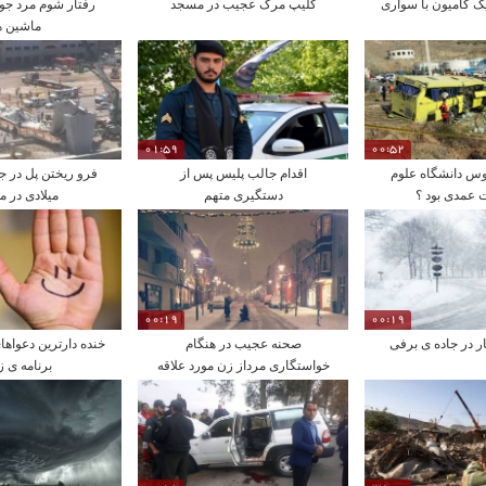
یک کامیون با سواری
کلیپ مرگ عجیب در مسجد
رفتار شوم مرد جوا
ماشین ه
01:59
00:52
وبوس دانشگاه علوم
اقدام جالب پلیس پس از
فرو ریختن پل در 
 عمدی بود ؟
دستگیری متهم
میلادی در 
00:19
00:19
 در جاده ی برفی
صحنه عجیب در هنگام
خنده دارترین دعواها
خواستگاری مرداز زن مورد علاقه
برنامه ی ز
خود در خیابان