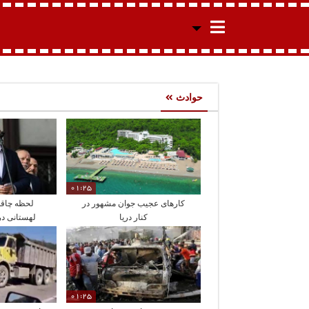
حوادث
01:25
کارهای عجیب جوان مشهور در
لحظه چاقو
کنار دریا
لهستانی در
01:25