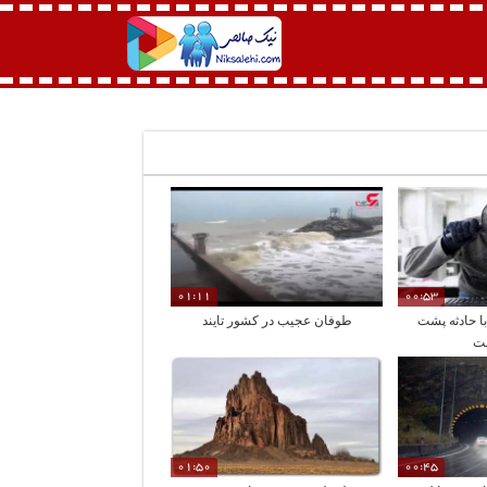
01:11
00:53
ا حادثه پشت
طوفان عجیب در کشور تایند
ت
01:50
00:45