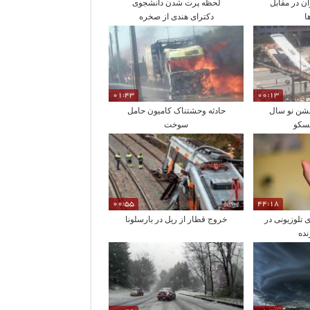
ن در مقابل
لحظه پرت شدن دانشجوی
ا
دکترای هندی از صخره
01:43
00:13
جشن نو سال
حادثه وحشتناک کامیون حامل
مسکو
سوخت
00:55
44:18
ی تلوزیونی در
خروج قطار از ریل در بارسلونا
نده