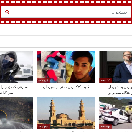
00:59
08:34
 زدن به شهردار
کلیپ کتک زدن دختر در سیرجان
سارقی که دزدی را ب
 هنگام سخنرانی
سر گذاش
01:43
00:36