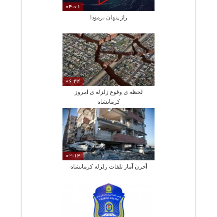
04:01
راز پنهان برمودا
06:44
لحظه ی وقوع زلزله ی امروز
کرمانشاه
02:14
آخرن آمار تلفات زلزله کرمانشاه