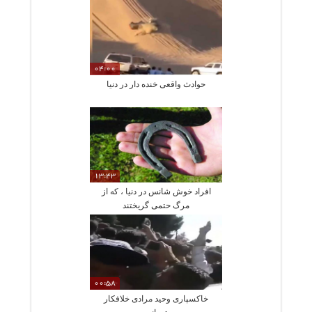
04:00
حوادث واقعی خنده دار در دنیا
13:43
افراد خوش شانس در دنیا ، که از
مرگ حتمی گریختند
00:58
خاکسپاری وحید مرادی خلافکار