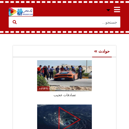
حوادث
02:39
تصادفات عجیب