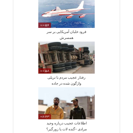
00:56
فرود خلبان آمریکایی بر سر
همسرش
00:58
رفتار عجیب مردم با تریلی
واژگون شده در جاده
08:23
اطلاعات عجیب درباره وحید
مرادی -گنده لات یا زورگیر؟