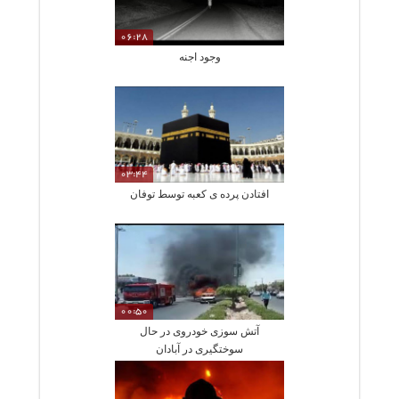
06:28
وجود اجنه
03:44
افتادن پرده ی کعبه توسط توفان
00:50
آتش سوزی خودروی در حال
سوختگیری در آبادان