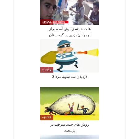
03:55
علت حادثه ی پیش آمده برای
نوجوانان یزدی در گرجستان
01:47
دزدیدن سه سوته مزدا3
03:24
روش های جدید سرقت در
پایتخت