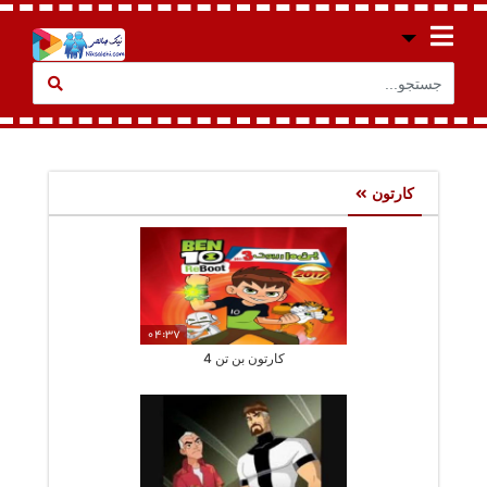
کارتون
04:37
کارتون بن تن 4