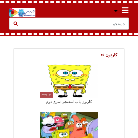
کارتون
33:16
کارتون باب اسفنجی سری دوم