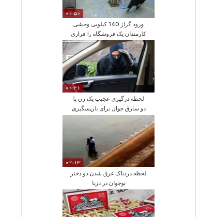
00:50
ورود گراز 140 کیلویی وحشی
کارمندان یک فروشگاه را فراری
داد
00:21
لحظه درگیری عجیب یک زن با
دو سارق جوان برای بازپسگیری
ماشینش
02:13
لحظه دردناک غرق شدن دو دختر
نوجوان در دریا