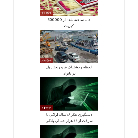
00:59
خانه ساخته شده از 500000
کبریت
00:58
لحظه وحشتناک فرو ریختن پل
در تایوان
02:06
دستگیری هکر ۱۶ساله اراکی با
سرقت از ۱۶ هزار حساب بانکی