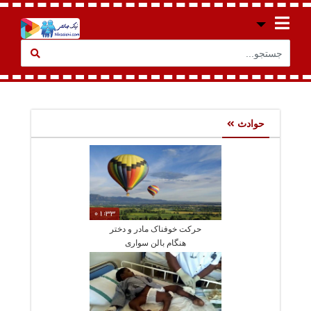
حوادث
01:33
حرکت خوفناک مادر و دختر
هنگام بالن سواری