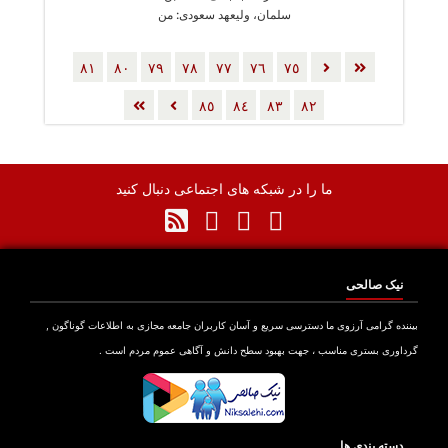
سلمان، ولیعهد سعودی: من
کشتمش!
٨١
٨٠
٧٩
٧٨
٧٧
٧٦
٧٥
٨٥
٨٤
٨٣
٨٢
ما را در شبکه های اجتماعی دنبال کنید
نیک صالحی
بیننده گرامی آرزوی ما دسترسی سریع و آسان کاربران جامعه مجازی به اطلاعات گوناگون ,
گرداوری بستری مناسب ، جهت بهبود سطح دانش و آگاهی عموم مردم است .
دسته بندی ها