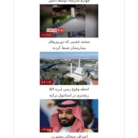
چهارم مدرسه! توسط دانش
آموزان اراذل
01:00
صحنه عجیبی که دوربین‌های
بیمارستان ضبط کردند
02:14
لحظه وقوع زمین لرزه ۵/۷
ریشتری در استانبول ترکیه
04:55
اعتراف جنجالی محمد بن