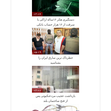
02:06
دستگیری هکر ۱۶ساله اراکی با
سرقت از ۱۶ هزار حساب بانکی
05:19
خطرناک ترین سارق ایران را
بشناسید
02:00
بازداشت عجیب مردعنکبوتی پس
از فتح ساختمان بلند