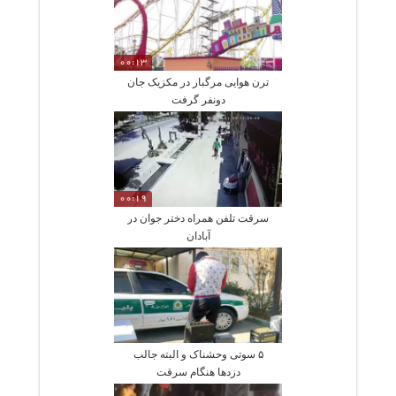
00:13
ترن هوایی مرگبار در مکزیک جان
دونفر گرفت
00:19
سرقت تلفن همراه دختر جوان در
آبادان
۵ سوتی وحشناک و البته جالب
دزد‌ها هنگام سرقت