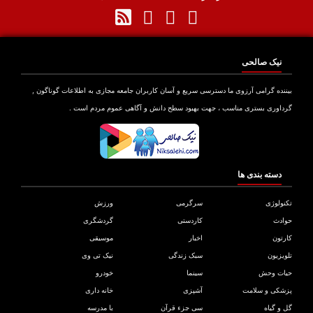
نیک صالحی
نده گرامی آرزوی ما دسترسی سریع و آسان کاربران جامعه مجازی به اطلاعات گوناگون ,
اوری بستری مناسب ، جهت بهبود سطح دانش و آگاهی عموم مردم است .
دسته بندی ها
ولوژی
سرگرمی
ورزش
دث
کاردستی
گردشگری
تون
اخبار
موسیقی
یزیون
سبک زندگی
نیک تی وی
ات وحش
سینما
خودرو
کی و سلامت
آشپزی
خانه داری
و گیاه
سی جزء قرآن
با مدرسه