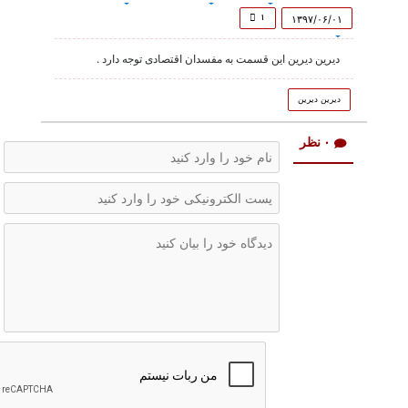
of
1
۱
۱۳۹۷/۰۶/۰۱
minute,
11
دیرین دیرین این قسمت به مفسدان اقتصادی توجه دارد .
seconds
دیرین دیرین
۰ نظر