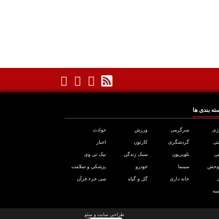
ته بندی ها
ژی
سرگرمی
ورزش
حوادث
تی
گردشگری
کارتون
اخبار
ی
تلویزیون
سبک زندگی
نیک تی وی
 وحش
سینما
خودرو
پزشکی و سلامت
خانه داری
گل و گیاه
سی جزء قرآن
سه
طراحی سایت
و
سئو