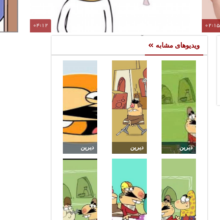
04:12
02:1
نی
نحوه آشنا شدن پرویز و پونه سوریلندی
ویدیوهای مشابه
دیرین
دیرین
دیرین
دیرین این
دیرین این
دیرین :
قسمت
قسمت
ذوالچرخین
درب
خفت ستان