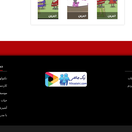
دیرین
دیرین
دیرین
دیرین این
دیرین :
دیرین
قسمت
اردو
گلعزار بیوه
رستم زایی
!!!
دس
عات
تکنولو
ردم
کاردس
موسیق
حیات
آشپزی
با مدر