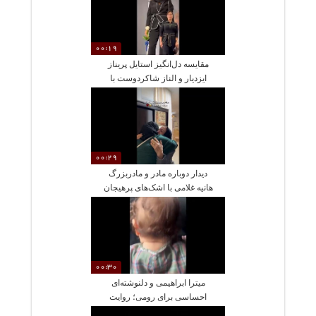
چشم‌نواز و رویایی
00:19
مقایسه دل‌انگیز استایل پریناز
ایزدیار و الناز شاکردوست با
لباس مشابه
00:29
دیدار دوباره مادر و مادربزرگ
هانیه غلامی با اشک‌های پرهیجان
00:30
میترا ابراهیمی و دلنوشته‌ای
احساسی برای رومی؛ روایت
مادری که آینده‌اش را در چشمان