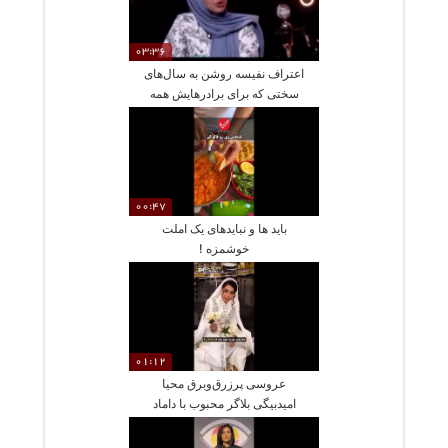
03:36
اعتراف نفیسه روشن به سال‌های
سختی که برای برادرهایش همه
نقش‌ها را ایفا کرد پس از طلاق
والدین
00:47
باید ها و نبایدهای یک املت
خوشمزه !
01:12
عروسی پرزرق‌وبرق محیا
امیدبیگی بلاگر محبوب با داماد
تبریزی / لباسی با هنر سنگدوزی
درخشان و مراسمی با تزیینات