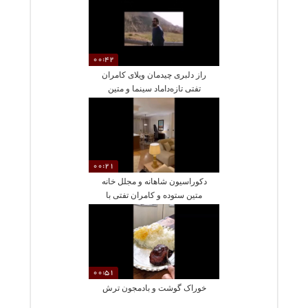
دخترش جستجو می‌کند
00:42
راز دلبری چیدمان ویلای کامران
تفتی تازه‌داماد سینما و متین
ستوده؛ آشپزخانه‌ای مملو از
ظروف آنتیک و مبلمانی که حس
آرامش و شکوه را توأمان دارد
00:21
دکوراسیون شاهانه و مجلل خانه
متین ستوده و کامران تفتی با
جزئیاتی چون پیانو و مبلمان
مدرن
00:51
خوراک گوشت و بادمجون ترش