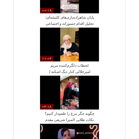
00:19
پایان شاهزاده‌بازی‌های کلیشه‌ای:
تحلیل اقدام جسورانه و اجتماعی
زوج جوانی که اتوبوس را به تالار
عروسی خود تبدیل کردند
11:02
لحظات دلگرم‌کننده مریم
امیرجلالی کنار دیگ اشکنه /
طعمی ساده اما پر از عشق و
یادآوری روزهای کودکی
02:18
چگونه جگر مرغ را طعم‌دار کنیم؟
نکات طلایی المیرا شریفی مقدم
برای یک خوراک لذیذ و مقوی