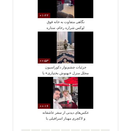
01:22
نگاهی متفاوت به خانه فوق
لوکس شراره رخام، ستاره
سریال ناریا
00:53
جزئیات چشم‌نواز دکوراسیون
مجلل منزل «بهنوش بختیاری» با
لوسترهای برنجی و مبلمان
رویایی
00:16
عکس‌های دیدنی از سفر عاشقانه
و لاکچری مهناز اسرافیلی با
همسرش به باتومی؛ تجربه‌ای
متفاوت در سواحل زیبای