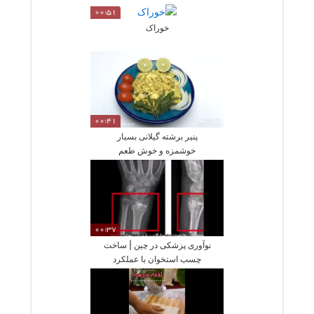
00:51
خوراک
00:41
پنیر برشته گیلانی بسیار
خوشمزه و خوش طعم
00:37
نوآوری پزشکی در چین | ساخت
چسب استخوان با عملکرد
فوق‌العاده