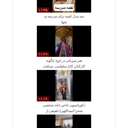
01:35
سه مدل لقمه برای مدرسه ی
بچها
01:29
هنر میزبانی در اوج: چگونه
کارکنان کاخ سلطنتی، ضیافت
شام ترامپ را به یک اثر هنری
باشکوه تبدیل کردند؟
01:16
دکوراسیون خاص خانه شخصی
صحرا اسداللهی/ تلفیقی از
مدرنیته و اصالت با مبلمان شیک
و فضایی پر از آرامش