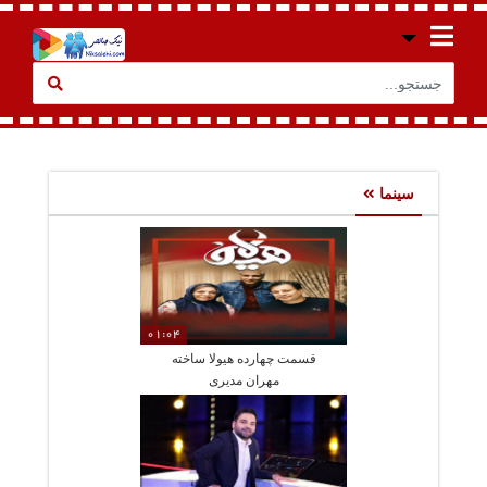
سینما
01:04
قسمت چهارده هیولا ساخته
مهران مدیری