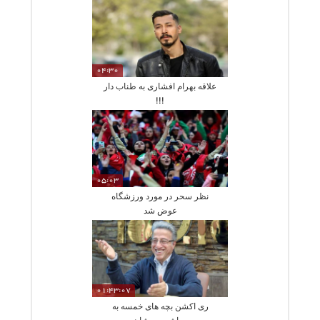
04:30
علاقه بهرام افشاری به طناب دار
!!!
05:03
نظر سحر در مورد ورزشگاه
عوض شد
01:43:07
ری اکشن بچه های خمسه به