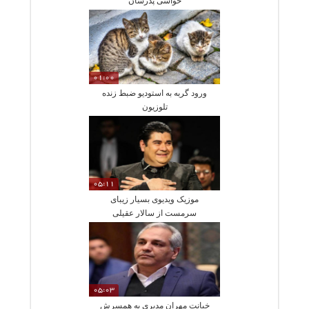
حواشی پدرشان
01:00
ورود گربه به استودیو ضبط زنده
تلوزیون
05:11
موزیک ویدیوی بسیار زیبای
سرمست از سالار عقیلی
05:03
خیانت مهران مدیری به همسرش