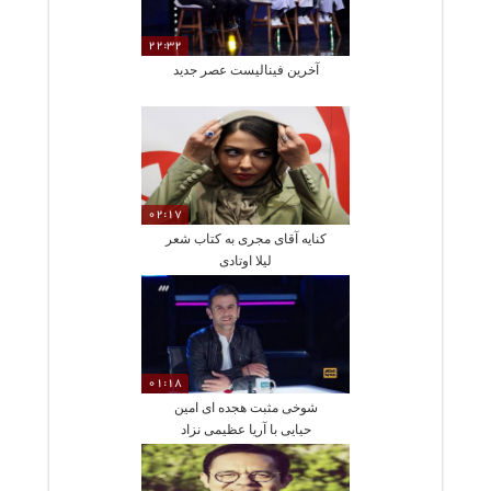
22:32
آخرین فینالیست عصر جدید
02:17
کنایه آقای مجری به کتاب شعر
لیلا اوتادی
01:18
شوخی مثبت هجده ای امین
حیایی با آریا عظیمی نزاد