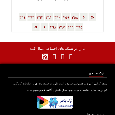
٣٦٤
٣٦٣
٣٦٢
٣٦١
٣٦٠
٣٥٩
٣٥٨
٣٦٨
٣٦٧
٣٦٦
٣٦٥
ما را در شبکه های اجتماعی دنبال کنید
نیک صالحی
بیننده گرامی آرزوی ما دسترسی سریع و آسان کاربران جامعه مجازی به اطلاعات گوناگون ,
گرداوری بستری مناسب ، جهت بهبود سطح دانش و آگاهی عموم مردم است .
دسته بندی ها