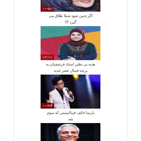
10:50
اگر چنین شود شیلا طلاق می
گیرد !!!
02:10
هدیه بی نظیر استاد فرشچیان به
برنده فینال عصر جدید
01:36
پارسا خائف فینالیستی که سوم
شد