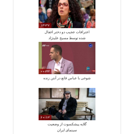
13:37
اعترافات عجیب دو دختر اغفال
شده توسط مسیح علینژاد
00:33
شوخی با عباس قانع در آنتن زنده
20:13
گلایه پیشکسوت از وضعیت
سینمای ایران