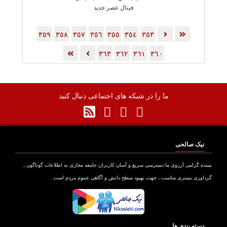
فینال عصر جدید
٣٥٩
٣٥٨
٣٥٧
٣٥٦
٣٥٥
٣٥٤
٣٥٣
٣٦٣
٣٦٢
٣٦١
٣٦٠
ما را در شبکه های اجتماعی دنبال کنید
نیک صالحی
بیننده گرامی آرزوی ما دسترسی سریع و آسان کاربران جامعه مجازی به اطلاعات گوناگون ,
گرداوری بستری مناسب ، جهت بهبود سطح دانش و آگاهی عموم مردم است .
دسته بندی ها