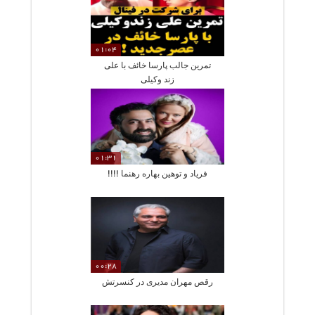
01:04
تمرین جالب پارسا خائف با علی
زند وکیلی
01:31
فریاد و توهین بهاره رهنما !!!!
00:28
رقص مهران مدیری در کنسرتش