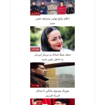
01:40
اعلام نتایج نهایی مسابقه عصر
جدید
02:25
حمله شیلا خداداد به پریناز ایزدیار
به خاطر عصر جدید
01:05
موزیک ویدیوی مانکن با صدای
فرزاد فرزین