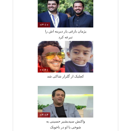
03:10
پژمان بازغی یار دیرینه اش را
تبرعه کرد
00:21
کچلیک از گلزار شاکی شد
04:14
واکنش سیدبشیر حسینی به
شوخی با او در ناخونک