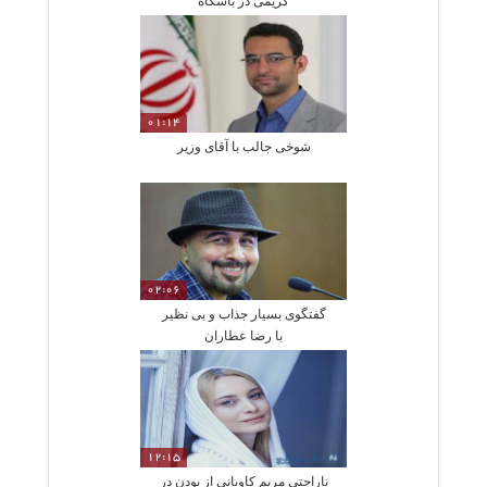
کریمی در باشگاه
01:14
شوخی جالب با آقای وزیر
02:06
گفتگوی بسیار جذاب و بی نظیر
با رضا عطاران
12:15
ناراحتی مریم کاویانی از بودن در