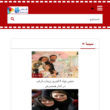
سینما
42:14
جشن تولد لاکچری پژمان بازغی
در کنار همسرش