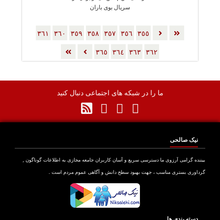
سریال بوی باران
٣٦١
٣٦٠
٣٥٩
٣٥٨
٣٥٧
٣٥٦
٣٥٥
٣٦٥
٣٦٤
٣٦٣
٣٦٢
ما را در شبکه های اجتماعی دنبال کنید
نیک صالحی
بیننده گرامی آرزوی ما دسترسی سریع و آسان کاربران جامعه مجازی به اطلاعات گوناگون ,
گرداوری بستری مناسب ، جهت بهبود سطح دانش و آگاهی عموم مردم است .
دسته بندی ها