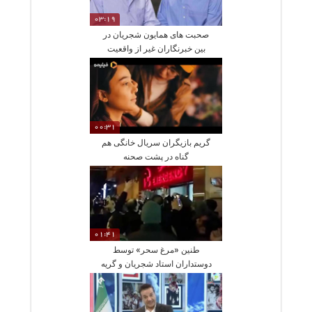
03:19
صحبت های همایون شجریان در
بین خبرنگاران غیر از واقعیت
چیزی نمی‌گویم
00:31
گریم بازیگران سریال خانگی هم‌
گناه در پشت صحنه
01:41
طنین «مرغ سحر» توسط
دوستداران استاد شجریان و گریه
حاضران