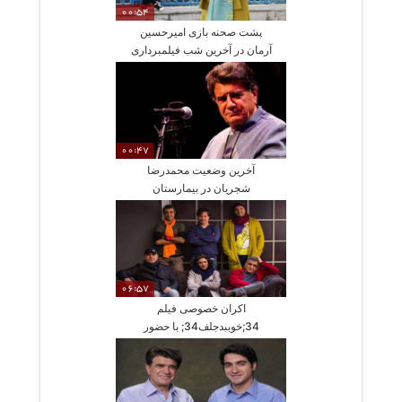
00:54
پشت صحنه بازی امیرحسین
آرمان در آخرین شب فیلمبرداری
سریال مانکن
00:47
آخرین وضعیت محمدرضا
شجریان در بیمارستان
06:57
اکران خصوصی فیلم
34;خوببدجلف34; با حضور
بازیکنان پرسپولیس