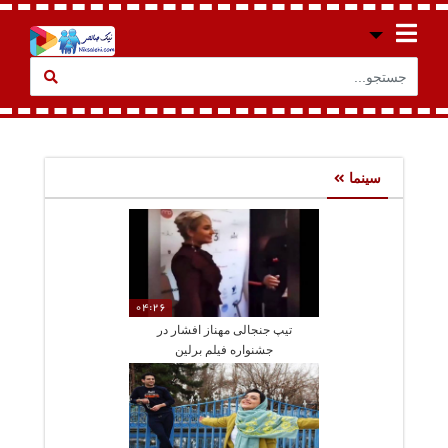
سینما
04:26
تیپ جنجالی مهناز افشار در
جشنواره فیلم برلین