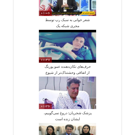
01:06
شعر خوانی به سبک رپ توسط
مجری شبکه یک
00:47
حرف‌های تکان‌دهنده عمو پورنگ
از اتفاقی وحشتناک‌تر از شیوع
کرونا
01:36
پزشک شجریان: دروغ نمی‌گوییم،
ایشان زنده است