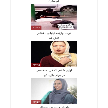
کم میارن
01:00
هویت نوازنده خیابانی ناشناس
فاش شد
03:25
اولین نقشی که فریبا متخصص
در جوانی بازی کرد
03:54
ماجرای جشن تولد جنجالی