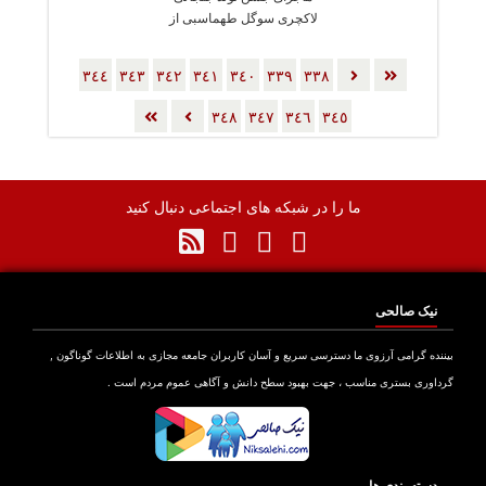
لاکچری سوگل طهماسبی از
زبان خودش
٣٤٤
٣٤٣
٣٤٢
٣٤١
٣٤٠
٣٣٩
٣٣٨
٣٤٨
٣٤٧
٣٤٦
٣٤٥
ما را در شبکه های اجتماعی دنبال کنید
نیک صالحی
بیننده گرامی آرزوی ما دسترسی سریع و آسان کاربران جامعه مجازی به اطلاعات گوناگون ,
گرداوری بستری مناسب ، جهت بهبود سطح دانش و آگاهی عموم مردم است .
دسته بندی ها