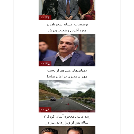
00:31
توضیحات افسانه شجریان در
مورد آخرین وضعیت پدرش
02:35
دمپایی‌های هتل هم از دست
مهران مدیری در امان نماند!
00:59
زنده ماندن معجزه آسای کودک ۲
ساله پس از ویراژ دادن پدر در
جاده