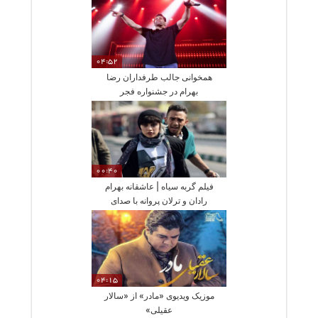
04:52
همخوانی جالب طرفداران رضا
بهرام در جشنواره فجر
00:40
فیلم گربه سیاه | عاشقانه بهرام
رادان و ترلان پروانه با صدای
سون‌بند
04:15
موزیک ویدیوی «مادر» از «سالار
عقیلی»