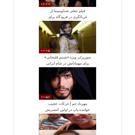
02:20
فیلم جعلی صداوسیما از
غربالگری در فرودگاه برای
ویروس کرونا
01:05
سورپرایز ویژه «شبنم قلیخانی»
برای مهمانانش در شام ایرانی
00:58
مهرداد جم | حرکات عجیب
خواننده پاپ در اولین کنسرتش