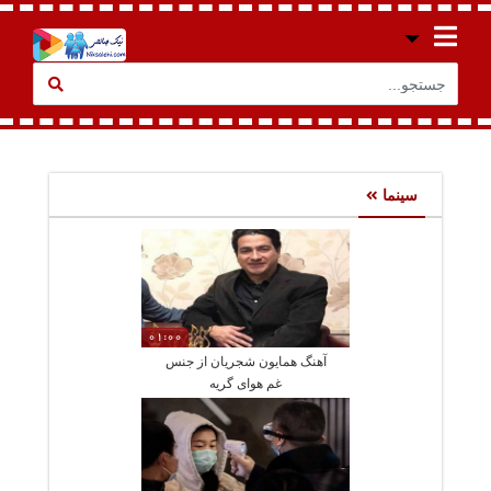
سینما
01:00
آهنگ همایون شجریان از جنس
غم هوای گریه