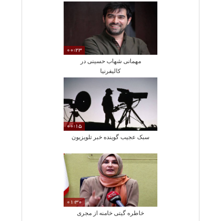
00:23
مهمانی شهاب حسینی در
کالیفرنیا
00:15
سبک عجیب گوینده خبر تلویزیون
01:30
خاطره گیتی خامنه از مجری