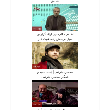
شدنش
01:15
اتفاقی جالب حین ارائه گزارش
سیل در پخش زنده شبکه خبر
00:52
محسن چاوشی | پُست جدید و
غمگین محسن چاوشی
03:10
صحبت‌های تکان دهنده بازیگران