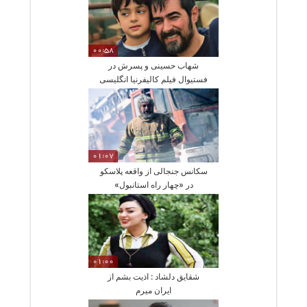
00:58
شهاب حسینی و پسرش در
فستیوال فیلم کالیفرنیا انگلیسی
صحبت کردن
01:07
سکانس جنجالی از واقعه پلاسکو
در «چهار راه استانبول»
01:00
شقایق دلشاد : اذیت بشم از
ایران میرم