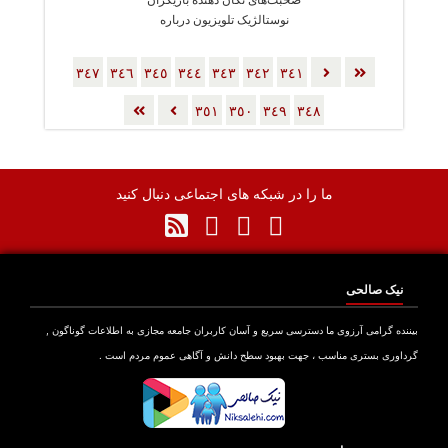
نوستالژیک تلویزیون درباره
بیکاری!
٣٤٧
٣٤٦
٣٤٥
٣٤٤
٣٤٣
٣٤٢
٣٤١
٣٥١
٣٥٠
٣٤٩
٣٤٨
ما را در شبکه های اجتماعی دنبال کنید
نیک صالحی
بیننده گرامی آرزوی ما دسترسی سریع و آسان کاربران جامعه مجازی به اطلاعات گوناگون ,
گرداوری بستری مناسب ، جهت بهبود سطح دانش و آگاهی عموم مردم است .