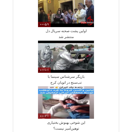
00:59
اولین پشت صحنه سریال دل
منتشر شد
01:01
بازیگر سرشناس سینما با
تب‌سنج در اتوبان کرج
00:21
این شوخی بهنوش بختیاری
توهین‌آمیز نیست؟