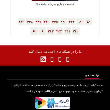
قسمت چهارم سریال پایتخت 6
٣٣٩
٣٣٨
٣٣٧
٣٣٦
٣٣٥
٣٣٤
٣٣٣
٣٤٣
٣٤٢
٣٤١
٣٤٠
ما را در شبکه های اجتماعی دنبال کنید
نیک صالحی
بیننده گرامی آرزوی ما دسترسی سریع و آسان کاربران جامعه مجازی به اطلاعات گوناگون ,
گرداوری بستری مناسب ، جهت بهبود سطح دانش و آگاهی عموم مردم است .