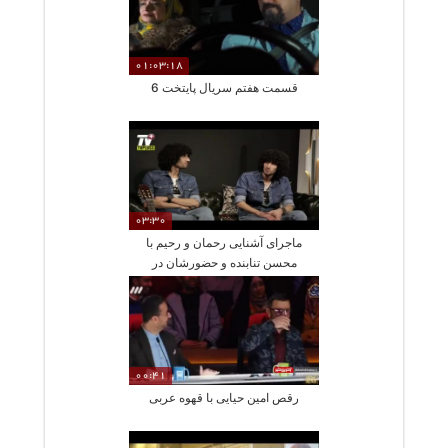
01:03:18
قسمت هفتم سریال پایتخت 6
03:30
ماجرای آشنایی رحمان و رحیم با
محسن تنابنده و حضورشان در
پایتخت
00:41
رقص امین حیایی با قهوه عربی