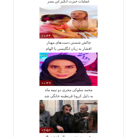
عملیات حیرت انگیز این پسر
جوان!
01:44
چالش شستن دست‌های مهناز
افشار به زبان انگلیسی با الهام
از مرکل
00:49
محمد سلوکی مجری دو نیمه ماه
به دلیل کرونا قرنطینه خانگی شد
02:52
قسمت پنجم سریال پایتخت 6