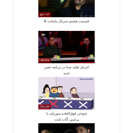
57:14
قسمت هشتم سریال پایتخت 6
04:26
اجرای تقلید صدا در برنامه عصر
جدید
01:14
شوخی فوق‌العاده سوریلند با
پرشین گات تلنت