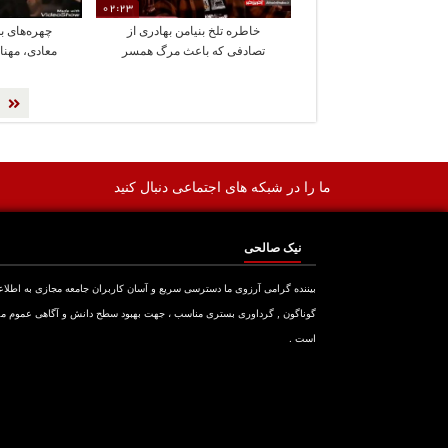
02:23
خاطره تلخ بنیامن بهادری از
چهره‌های ب
تصادفی که باعث مرگ همسر
معادی، مهنا
اولش شد
فراهانی
ما را در شبکه های اجتماعی دنبال کنید
نیک صالحی
بیننده گرامی آرزوی ما دسترسی سریع و آسان کاربران جامعه مجازی به اطلا
گوناگون , گرداوری بستری مناسب ، جهت بهبود سطح دانش و آگاهی عموم م
است .