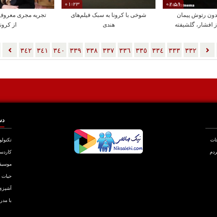
01:23
02:59
دون رتوش پیمان
شوخی با کرونا به سبک فیلم‌های
تجریه مجری معروف 
ز افشار، گلشیفته
هندی
از کرونا
، ایرج قادری
٣٤٢
٣٤١
٣٤٠
٣٣٩
٣٣٨
٣٣٧
٣٣٦
٣٣٥
٣٣٤
٣٣٣
٣٣٢
دس
عات
تکنولو
ردم
کاردس
موسیق
حیات
آشپزی
با مدر