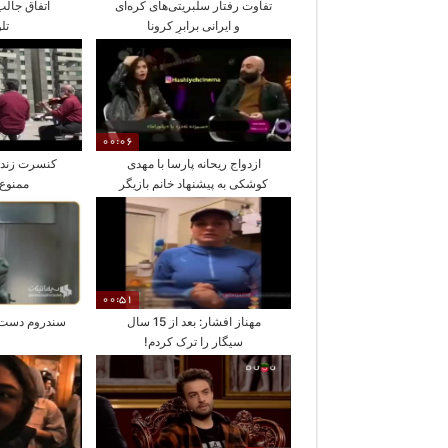
تفاوت رفتار سلبریتی‌های کره‌ای
اتفاق جال
و ایرانی برابرِ کرونا
تل
00:06
ازدواج ریحانه پارسا با مهدی
کنسرت زنده
کوشکی به پیشنهاد خانم بازیگر
ممنوع در ۱۳ 
00:51
مهناز افشار: بعد از 15 سال
سندروم دست ب
سیگار را ترک کردم!