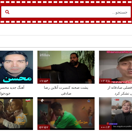
07:54
02:28
فضلی صادقانه از
پشت صحنه کنسرت آنلاین رضا
آهنگ جدید محسن ی
ی تشکر کرد
صادقی
خودخواه
57:57
00:14