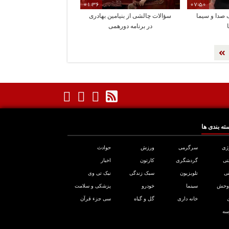
01:36
07:50
صدا و سیما
سؤالات چالشی از بنیامین بهادری
در برنامه دورهمی
ته بندی ها
ژی
سرگرمی
ورزش
حوادث
تی
گردشگری
کارتون
اخبار
ی
تلویزیون
سبک زندگی
نیک تی وی
 وحش
سینما
خودرو
پزشکی و سلامت
خانه داری
گل و گیاه
سی جزء قرآن
سه