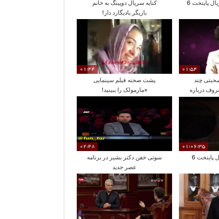
ل پایتخت 6
کنایه سریال دوپینگ به خانم
بازیگر بادیگارد دار!
01:44
01:54
حبتی چند
پشت صحنه فیلم سینمایی
عروف درباره
«مارمولک را ببینید!
02:48
01:06:35
پایتخت 6
سوتی خفن دکتر بشیر در برنامه
عصر جدید