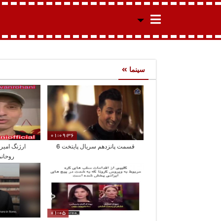
سینما
01:09:36
قسمت پانزدهم سریال پایتخت 6
ارژنگ امیر
روحان
01:05