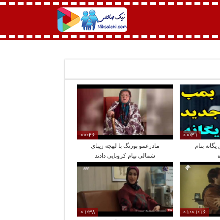
00:26
00:41
گانه بنام
مادرعمو پورنگ با لهجه زیبای
شمالی پیام کرونایی دادند
01:38
01:01:16