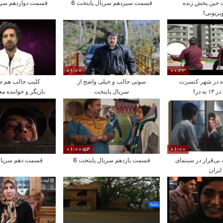
ب حین پخش زنده
قسمت سیزدهم سریال پایتخت 6
قسمت دوازدهم سریا
ویزیونی!
01:00
00:33
 در شهر کنسرت
سوتی جالب و خیلی واضح از
کلیپ جالب هم ص
به در!
سریال پایتخت
بازیگر و خواننده م
کرونا
01:00:54
01:00
ی‌قرار در سینمای
قسمت یازدهم سریال پایتخت 6
قسمت دهم سریال 
ایران