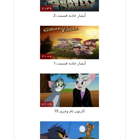
21:39
آبشار جاذبه قسمت 2
21:00
آبشار جاذبه قسمت 1
01:06
کارتون تام وجری 15