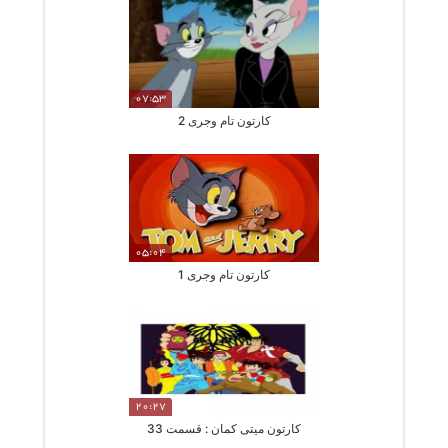
07:53
کارتون تام وجری 2
05:04
کارتون تام وجری 1
20:27
کارتون میتی کمان : قسمت 33