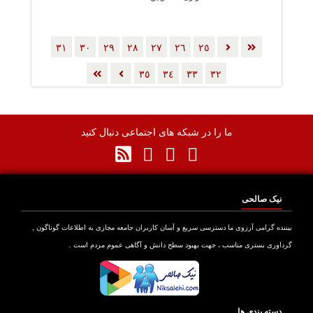
٣١
٣٠
٢٩
٢٨
٢٧
٢٦
٢٥
٣٥
٣٤
٣٣
٣٢
ما را در شبکه های اجتماعی دنبال کنید
نیک صالحی
بیننده گرامی آرزوی ما دسترسی سریع و آسان کاربران جامعه مجازی به اطلاعات گوناگون ,
گرداوری بستری مناسب ، جهت بهبود سطح دانش و آگاهی عموم مردم است .
دسته بندی ها