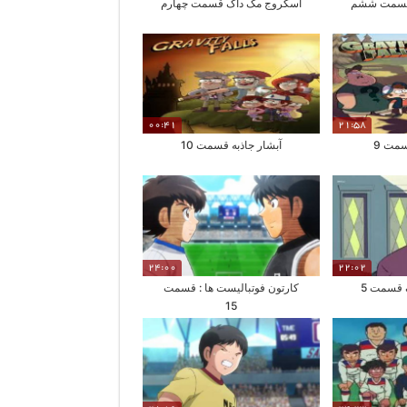
قسمت ششم
اسکروج مک داک قسمت چهارم
00:41
21:58
سمت 9
آبشار جاذبه قسمت 10
24:00
22:02
 قسمت 5
کارتون فوتبالیست ها : قسمت
15