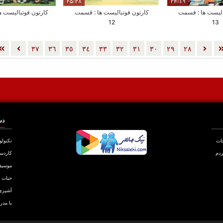
25:28
24:19
الیست ها : قسمت
کارتون فوتبالیست ها : قسمت
کارتون فوتبالیست ها
12
13
٣٧
٣٦
٣٥
٣٤
٣٣
٣٢
٣١
٣٠
٢٩
٢٨
دس
عات
تکنولو
ردم
کاردس
موسیق
حیات
آشپزی
با مدر