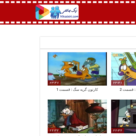
23:47
23:41
: قسمت 2
کارتون گربه سگ : قسمت 1
22:32
22:32