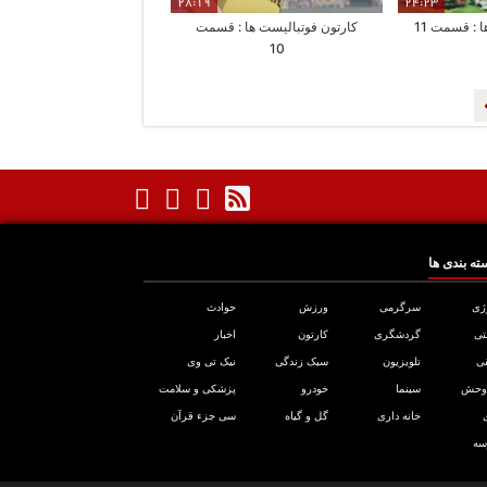
28:19
24:23
 : قسمت 11
کارتون فوتبالیست ها : قسمت
10
ته بندی ها
ژی
سرگرمی
ورزش
حوادث
تی
گردشگری
کارتون
اخبار
ی
تلویزیون
سبک زندگی
نیک تی وی
 وحش
سینما
خودرو
پزشکی و سلامت
خانه داری
گل و گیاه
سی جزء قرآن
سه