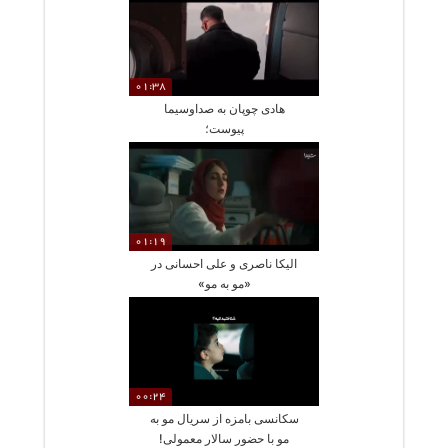
01:38
هادی چوپان به صداوسیما
پیوست؛
01:19
الیکا ناصری و علی احسانی در
«مو به مو»
00:24
سکانسی بامزه از سریال مو به
مو با حضور سالار معمولی!