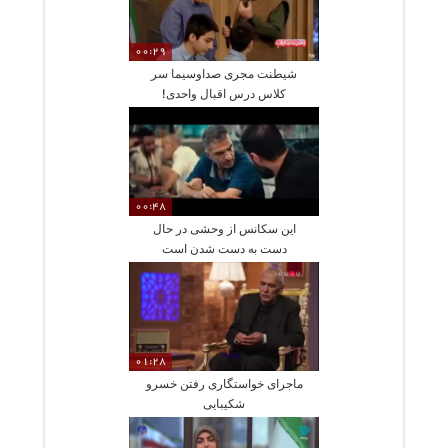
00:29
شیطنت مجری صداوسیما سر
کلاس درس اقبال واحدی!
00:48
این سکانس از وحشی در حال
دست به دست شدن است
01:28
ماجرای خواستگاری رفتن خسرو
شکیبایی