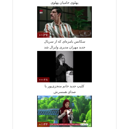
پهلوی حامیان پهلوی
01:36
سکانس بامزه‌ای که از سریال
جدید مهران مدیری وایرال شد
00:28
کلیپ جدید خانم منجزی‌پور با
صدای همسرش
01:44