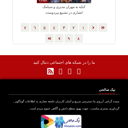
00:52
کنایه به مهران مدیری و سیامک
انصاری در تشییع پیردوست
٧
٦
٥
٤
٣
٢
١
٩
٨
ما را در شبکه های اجتماعی دنبال کنید
نیک صالحی
بیننده گرامی آرزوی ما دسترسی سریع و آسان کاربران جامعه مجازی به اطلاعات گوناگون ,
گرداوری بستری مناسب ، جهت بهبود سطح دانش و آگاهی عموم مردم است .