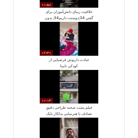
00:58
خلاقیت زیبای دانش‌آموزان برای
گفتن 34;دوستت داریم34; بدون
هیچ کلمه‌ای»
02:30
عیادت داریوش فرضیایی از
کودکی نابینا
00:13
فیلم پشت صحنه طراحی دقیق
تصادف با هنرنمایی بدلکار بابک
حمیدیان