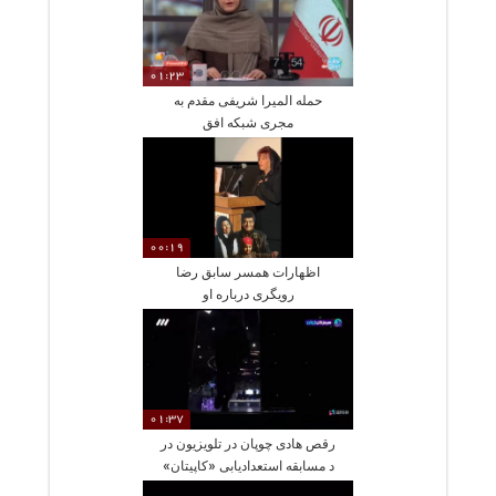
01:23
حمله المیرا شریفی مقدم به
مجری شبکه افق
00:19
اظهارات همسر سابق رضا
رویگری درباره او
01:37
رقص هادی چوپان در تلویزیون در
د مسابقه استعدادیابی «کاپیتان»