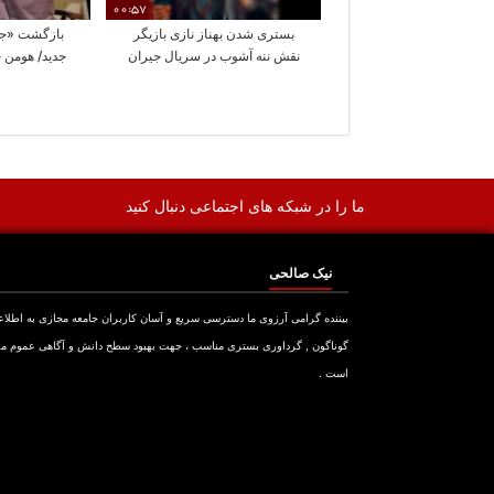
00:57
بستری شدن بهناز نازی بازیگر
بازگشت «جنا
نقش ننه آشوب در سریال جیران
جدید/ هومن ح
ن
ما را در شبکه های اجتماعی دنبال کنید
نیک صالحی
بیننده گرامی آرزوی ما دسترسی سریع و آسان کاربران جامعه مجازی به اطلا
گوناگون , گرداوری بستری مناسب ، جهت بهبود سطح دانش و آگاهی عموم م
است .