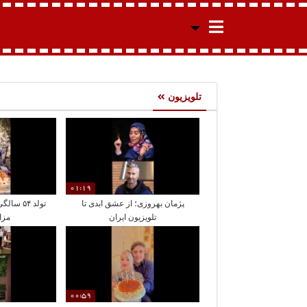
تلویزیون
01:19
پژمان بهروزی؛ از عشق ابدی تا
تولد ۵۴ 
تلویزیون ایران
مزا
00:59