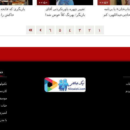
00:50
00:57
ب‌خان» با برنامه
تغییر چهره باورنکردنی آقای
بازیگری که فاتحه
اجی‌عبداللهی: کم
بازیگر؛ بهرنگ کلاً عوض شد!
خاکش را د
یاوردیم
٦
٥
٤
٣
٢
١
دس
عات
تکنولو
ردم
کاردس
موسیق
حیات
آشپزی
با مدر