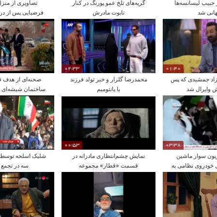
حبیب لیسانسه‌ها
گریه‌های تلخ عمو پورنگ در کنار
تصاویری از منز
انی شد
تابوت مادرش
فرضیایی پس از در
02:33
01:40
رزاد جمشیدی که پس
محمدرضا گلزار و خبر تولد فرزند
صحنه‌ای از هدف ق
ش وایرال شد
با پانتومیم
ساختمان شیشه‌ای ص
سریال صفا با 
00:53
03:38
یون سوار ماشین
نمایش چشم‌انتظاری مادرانه در
شلیک اسلحه توسط
 خودروی نظامی به
قسمت «قطار» مجموعه
سه در تجمع 
ن عروس!
«مادران»