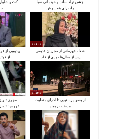
جشن تولد ساده و خودمانی صبا
کت و شلوار 
راد برای همسرش
جه
00:10
شعله قهرمانی از مجریان قدیمی
ویدیویی از ف
پس از سال‌ها دوری از قاب
از فوت
تلویزیون
01:40
از بغض پرستویی تا اجرای متفاوت
مجری تلویز
مرضیه برومند
عروس؛ تبدیل
ماشی