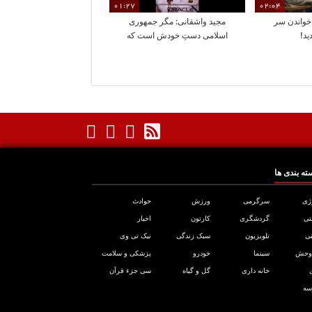
01:27
02:04
 خواندن سر
مجید واشقانی: مگر جمهوری
ید!
اسلامی دستِ خودش است که
تسلیم شود؟
ته بندی ها
ژی
سرگرمی
ورزش
حوادث
تی
گردشگری
کارتون
اخبار
ی
تلویزیون
سبک زندگی
نیک تی وی
 وحش
سینما
خودرو
پزشکی و سلامت
خانه داری
گل و گیاه
سی جزء قرآن
سه