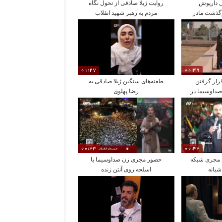
ل داریوش
روایت ژیلا صادقی از تحول نگاه
گذشت مادر
مردم به رهبر شهید انقلاب
01:27
00:49
رار گرفتن
طعنه‌های سنگین ژیلا صادقی به
داوسیما در
رضا پهلوی
خانواده
00:43
00:44
 مجری شبکه
حضور مجری زن صداوسیما با
شبانه
اسلحه روی آنتن زنده