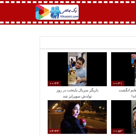
00:44
00:31
هایم انگشت
بازیگر سریال پایتخت در روز
د!
تولدش سوپرایز شد
04:43
00:53