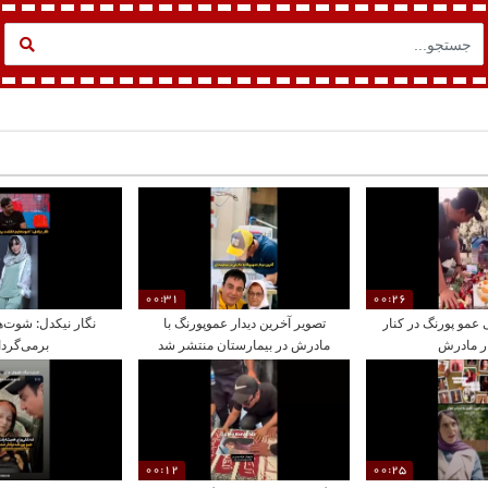
00:31
00:26
سالگی عمو پورنگ در کنار
تصویر آخرین دیدار عموپورنگ با
نگار نیکدل: شوت‌
ر مادرش
مادرش در بیمارستان منتشر شد
برمی‌گردان
00:12
00:25