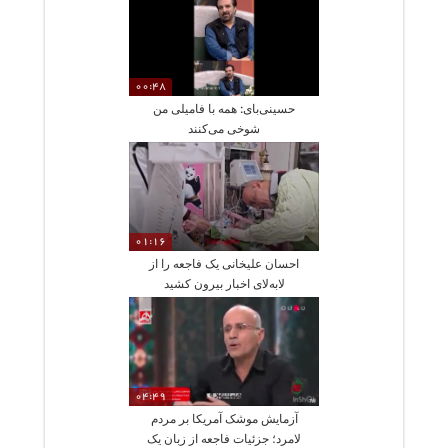
00:48
حسینی‌بای: همه با فامیلی من
شوخی می‌کنند
01:16
احسان علیخانی یک فاجعه را از
لابه‌لای اخبار بیرون کشید
04:49
آزمایش موشک آمریکا بر مردم
لامرد؛ جزئیات فاجعه از زبان یک