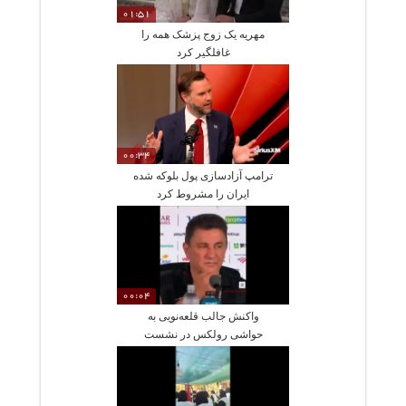
01:51
مهریه یک زوج پزشک همه را
غافلگیر کرد
00:34
ترامپ آزادسازی پول بلوکه شده
ایران را مشروط کرد
00:04
واکنش جالب قلعه‌نویی به
حواشی رولکس در نشست
خبری