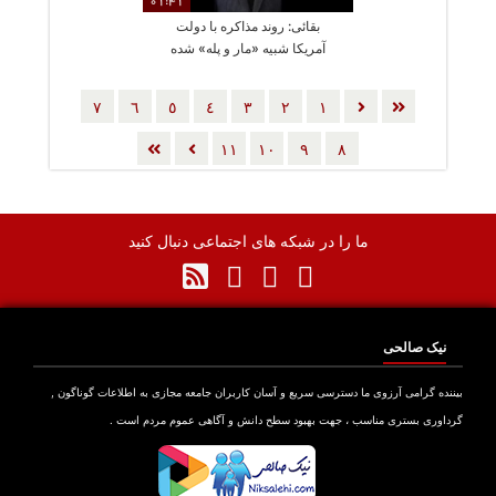
01:41
بقائی: روند مذاکره با دولت
آمریکا شبیه «مار و پله» شده
است
٧
٦
٥
٤
٣
٢
١
١١
١٠
٩
٨
ما را در شبکه های اجتماعی دنبال کنید
نیک صالحی
بیننده گرامی آرزوی ما دسترسی سریع و آسان کاربران جامعه مجازی به اطلاعات گوناگون ,
گرداوری بستری مناسب ، جهت بهبود سطح دانش و آگاهی عموم مردم است .