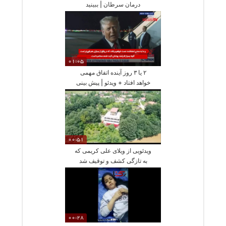
درمان سرطان |‌ ببینید
01:05
۲ یا ۳ روز آینده اتفاق مهمی
خواهد افتاد + ویدئو | پیش بینی
ترامپ درباره ایران
00:51
ویدئویی از ویلای علی کریمی که
به تازگی کشف و توقیف شد
00:28