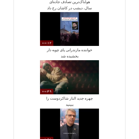
هولناک‌ترین تصادف جاده‌ای
سال، دیشب در کاشان رخ داد
00:12
خواننده مازندرانی پای چوبه دار
بخشیده شد
00:49
چهره جدید الناز شاکردوست را
ببینید