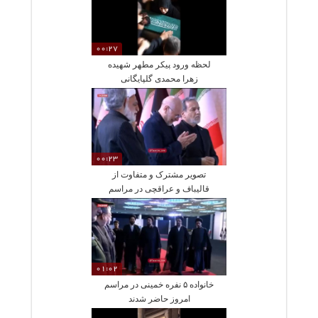
00:27
لحظه ورود پیکر مطهر شهیده
زهرا محمدی گلپایگانی
00:23
تصویر مشترک و متفاوت از
قالیباف و عراقچی در مراسم
تشییع رهبر انقلاب
01:02
خانواده ۵ نفره خمینی در مراسم
امروز حاضر شدند