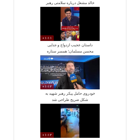
خالد مشعل درباره سلامتی رهبر
انقلاب
01:11
داستان عجیب ازدواج و جدایی
محسن مسلمان؛ همسر ستاره
سابق پرسپولیس چقدر مهریه
گرفت؟
01:12
خودروی حامل پیکر رهبر شهید به
شکل ضریح طراحی شد
01:12