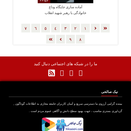
00:56
آماده سازی جایگاه وداع
خانوادگی با رهبر شهید انقلاب
٧
٦
٥
٤
٣
٢
١
٩
٨
ما را در شبکه های اجتماعی دنبال کنید
نیک صالحی
بیننده گرامی آرزوی ما دسترسی سریع و آسان کاربران جامعه مجازی به اطلاعات گوناگون ,
گرداوری بستری مناسب ، جهت بهبود سطح دانش و آگاهی عموم مردم است .