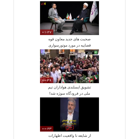
شهید
01:27
صحبت های جدید معاون قوه
قضاییه در مورد موتورسواری
زنان
00:46
تشویق ایسلندی هواداران تیم
ملی در فرودگاه سوژه شد!
00:23
از شایعه تا واقعیت اظهارات