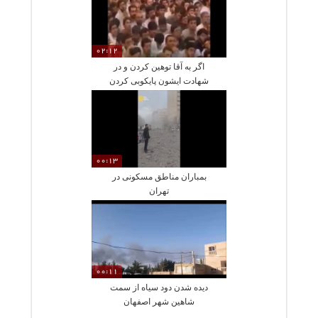
02:12
اگر به آقا توهین کردن و در
شهادت ایشون پایکوبی کردن
واکنش ما چی باید باشه؟!
00:13
بمباران مناطق مسکونی در
تهران
00:11
دیده شدن دود سیاه از سمت
شاهین شهر اصفهان