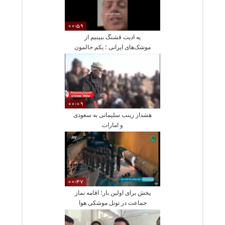
00:59
یه ادیت قشنگ ببینیم از
موشک‌های ایرانی ؛ یکم حالمون
خوب شه
00:09
هشدار زینب سلیمانی به سعودی
و امارات
00:47
پخش برای اولین بار؛ اقامه نماز
جماعت در تونل موشکی هوا
فضای سپاه