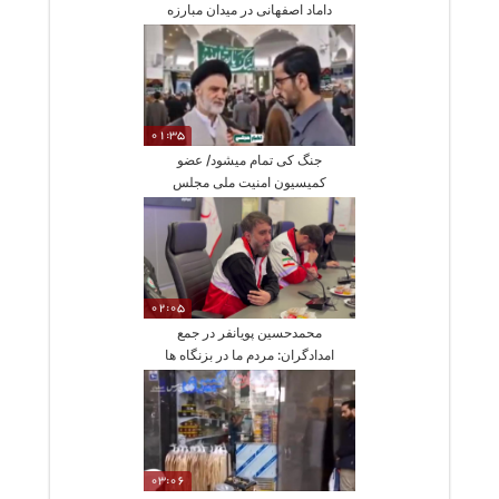
داماد اصفهانی در میدان مبارزه
مردمی با دشمن
01:35
جنگ کی تمام میشود/ عضو
کمیسیون امنیت ملی مجلس
پاسخ داد
02:05
محمدحسین پویانفر در جمع
امدادگران: مردم ما در بزنگاه ها
پشت هم هستند
03:06