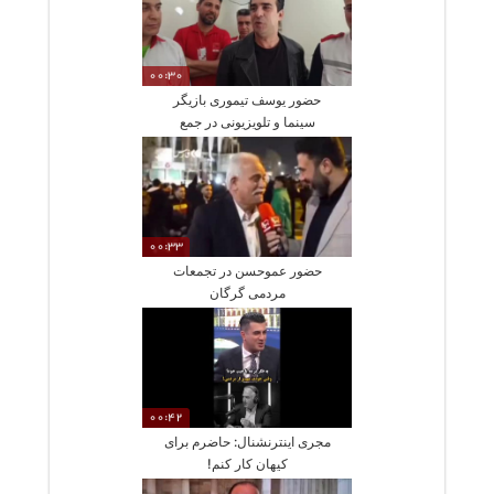
00:30
حضور یوسف تیموری بازیگر
سینما و تلویزیونی در جمع
امدادگران هلال احمر
00:33
حضور عموحسن در تجمعات
مردمی گرگان
00:42
مجری اینترنشنال: حاضرم برای
کیهان کار کنم!