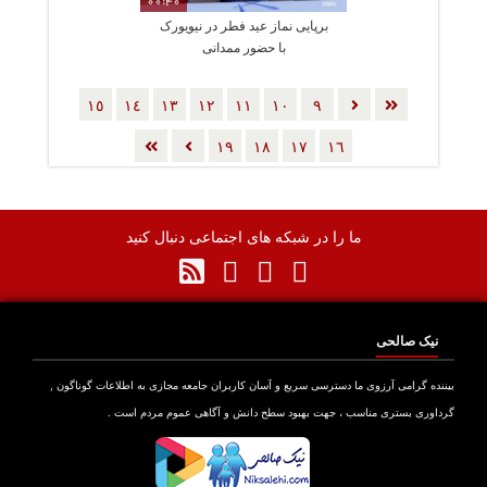
00:40
برپایی نماز عید فطر در نیویورک
با حضور ممدانی
١٥
١٤
١٣
١٢
١١
١٠
٩
١٩
١٨
١٧
١٦
ما را در شبکه های اجتماعی دنبال کنید
نیک صالحی
بیننده گرامی آرزوی ما دسترسی سریع و آسان کاربران جامعه مجازی به اطلاعات گوناگون ,
گرداوری بستری مناسب ، جهت بهبود سطح دانش و آگاهی عموم مردم است .