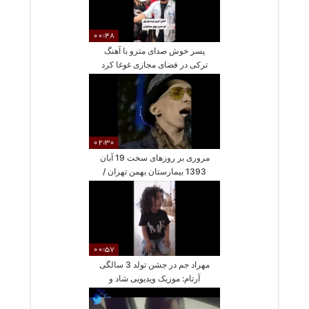
00:48
پسر خوش صدای مترو با آهنگ
ترکی در فضای مجازی غوغا کرد
/ باید منتظر کنسرت بزرگ او
باشیم
02:30
مروری بر روزهای سخت 19 آبان
1393 بیمارستان بهمن تهران /
ده سال از آسمانی شدن مرتضی
پاشایی و یادگاری‌های او گذشت ؛
روحش شاد
00:57
مهراد جم در جشن تولد 3 سالگی
آرتام: موزیک ویدیویی شاد و
خاطره‌انگیز از پسر بانمک و
دوست‌داشتنی خواننده پاپ