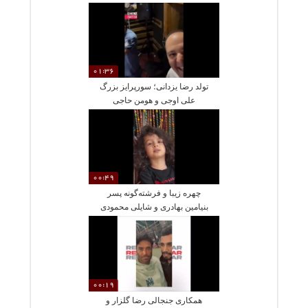
تشویق عمو رشید در اصفهان
01:36
تولد رضا یزدانی؛ سورپرایز بزرگ
علی اوجی و هومن حاجی
عبداللهی برای خواننده محبوب
00:49
چهره زیبا و فرشته‌گونه پسر
بنیامین بهادری و شایلی محمودی
در جشن تولد 7 سالگی / بن
سان، وارث زیبایی پدر و مادر
00:19
همکاری جنجالی رضا گلزار و