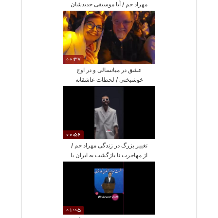
مهراد جم / آیا موسیقی جدیدشان
به مذاق همه خوش آمد؟
00:37
عشق در میانسالی و در اوج
خوشبختی / لحظات عاشقانه
آناهیتا همتی و همسرش در
اجرای پالت
00:56
تغییر بزرگ در زندگی مهراد جم /
از مهاجرت تا بازگشت به ایران با
آهنگی احساسی و ظاهری
متفاوت
01:05