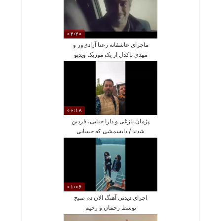
02:20
ماجرای عاشقانه رعنا آزادی‌ور و
مهدی پاکدل از یک موزیک ویدیو
شروع شد
00:18
پژمان بازغی و دارا حیایی، فردین
شدند / دابسمشی که حسابی
وایرال شد
01:06
اجرای دیدنی آهنگ الان دم صبح
توسط رحمان و رحیم