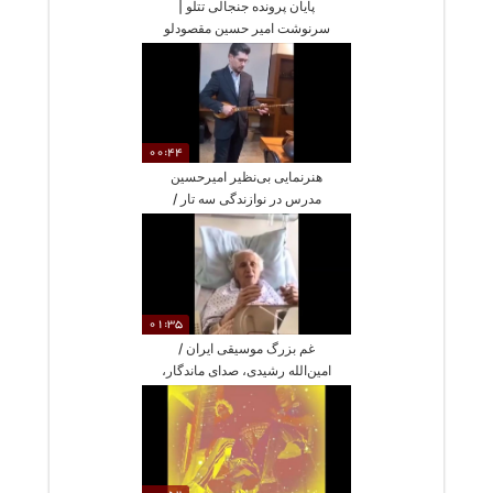
پایان پرونده جنجالی تتلو |
سرنوشت امیر حسین مقصودلو
بعد از شایعات فراوان در زندان
مشخص شد
00:44
هنرنمایی بی‌نظیر امیرحسین
مدرس در نوازندگی سه تار /
جادوی انگشتان بر روی سیم‌ها و
تنبک و دایره
01:35
غم بزرگ موسیقی ایران /
امین‌الله رشیدی، صدای ماندگار،
درگذشت