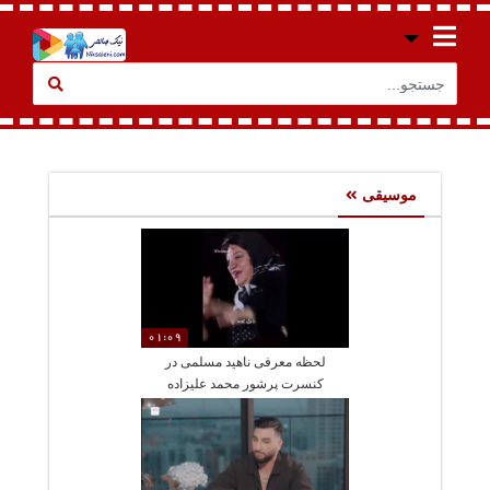
موسیقی
01:09
لحظه معرفی ناهید مسلمی در
کنسرت پرشور محمد علیزاده
کل سالن شروع کردن به یویو
گفتن