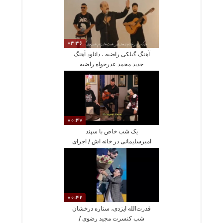
03:36
آهنگ گیلکی راضیه ، دانلود آهنگ
جدید محمد عذرخواه راضیه
00:47
یک شب خاص با سپند
امیرسلیمانی در خانه اش / اجرای
عاشقانه آهنگ «تو هیچی از من
نمیدونی» در مهمانی دورهمی
شام ایرانی
00:42
قدرت‌الله ایزدی، ستاره درخشان
شب کنسرت مجید رضوی /