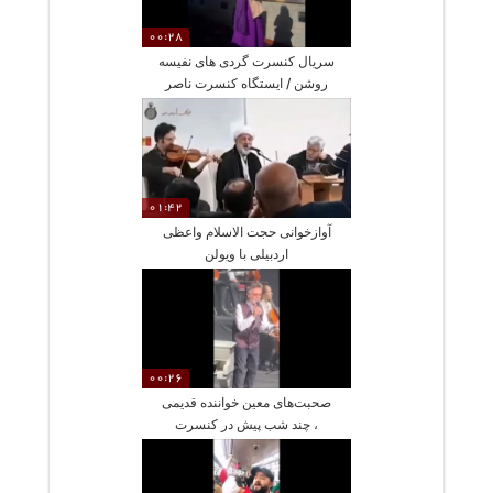
00:28
سریال کنسرت گردی های نفیسه
روشن / ایستگاه کنسرت ناصر
زینعلی
01:42
آوازخوانی حجت الاسلام واعظی
اردبیلی با ویولن
00:26
صحبت‌های معین خواننده قدیمی
، چند شب پیش در کنسرت
ونکوور