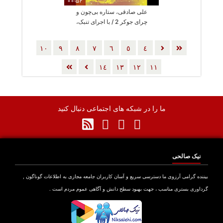
00:52
علی صادقی، ستاره بی‌چون و
چرای جوکر 2 / با اجرای تنبک،
مرزهای خلاقیت را درنوردید
١٠
٩
٨
٧
٦
٥
٤
١٤
١٣
١٢
١١
ما را در شبکه های اجتماعی دنبال کنید
نیک صالحی
بیننده گرامی آرزوی ما دسترسی سریع و آسان کاربران جامعه مجازی به اطلاعات گوناگون ,
گرداوری بستری مناسب ، جهت بهبود سطح دانش و آگاهی عموم مردم است .