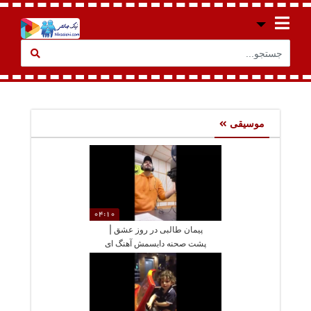
موسیقی
04:10
پیمان طالبی در روز عشق |
پشت صحنه دابسمش آهنگ ای
وای عرفان طهماسبی و
خاطرات ویژه با رادیو جوان