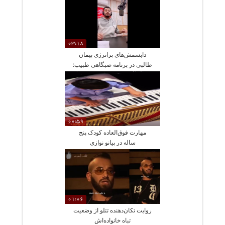
03:18
دابسمش‌های پرانرژی پیمان
طالبی در برنامه صبگاهی طبیب:
وقتی مجری محبوب با طنز و
انرژی صبح را آغاز می‌کند
00:59
مهارت فوق‌العاده کودک پنج
ساله در پیانو نوازی
01:06
روایت تکان‌دهنده تتلو از وضعیت
تباه خانواده‌اش