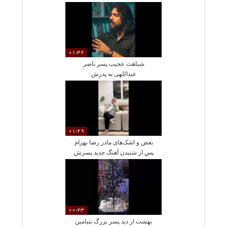
01:42
شباهت عجیب پسر ناصر
عبداللهی به پدرش
01:29
بغض و اشک‌های مادر رضا بهرام
پس از شنیدن آهنگ جدید پسرش
که برای او خوانده
00:23
بهشت از دید پسر بزرگ بنیامین