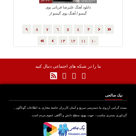
04:33
دانلود آهنگ علیرضا قربانی بوی
گیسو / آهنگ بوی گیسو از
علیرضا قربانی
٩
٨
٧
٦
٥
٤
٣
١٣
١٢
١١
١٠
ما را در شبکه های اجتماعی دنبال کنید
نیک صالحی
بیننده گرامی آرزوی ما دسترسی سریع و آسان کاربران جامعه مجازی به اطلاعات گوناگون ,
گرداوری بستری مناسب ، جهت بهبود سطح دانش و آگاهی عموم مردم است .