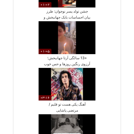
01:02
جشن تولد پسر نوجوان: طرز
بیان احساسات بابک جهانبخش و
عکس‌های خاص آرتا جهانبخش
01:05
«13 سالگی آرتا جهانبخش؛
آرزوی رنگین روزها و حس خوب
از طرف پریا پرتویی فرد»
03:16
آهنگ یکی هست تو قلبم /
مرتضی پاشایی