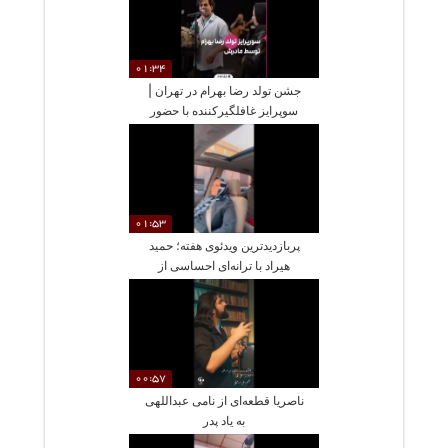
01:34
جشن تولد رضا بهرام در تهران |
سوپرایز غافلگیرکننده با حضور
مادرش روی صحنه و لحظات
پرشور
01:53
پربازدیدترین ویدئوی هفته؛ حمید
هیراد با ترانه‌ای احساسی از
مادرش می‌گوید
00:57
ناصریا قطعه‌ای از نامی عبداللهی
به یاد پدر