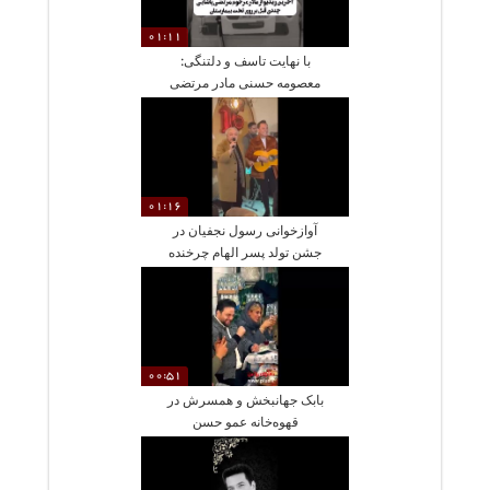
01:11
با نهایت تاسف و دلتنگی:
معصومه حسنی مادر مرتضی
پاشایی از دنیا رفت
01:16
آوازخوانی رسول نجفیان در
جشن تولد پسر الهام چرخنده
00:51
بابک جهانبخش و همسرش در
قهوه‌خانه عمو حسن