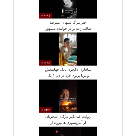
00:21
خبر مرگ شیهان علیرضا
طالب‌زاده برادر خواننده مشهور
01:08
سافاری لاکچری بابک جهانبخش
و پریا پرتوی فرد در دبی / یک
تجربه منحصر به فرد با
فرزندانشان
01:34
روایت غم‌انگیز مژگان شجریان
از آتش‌سوزی هالیوود: از
احساسات دردناک تا تلاش برای
بازسازی زندگی‌اش