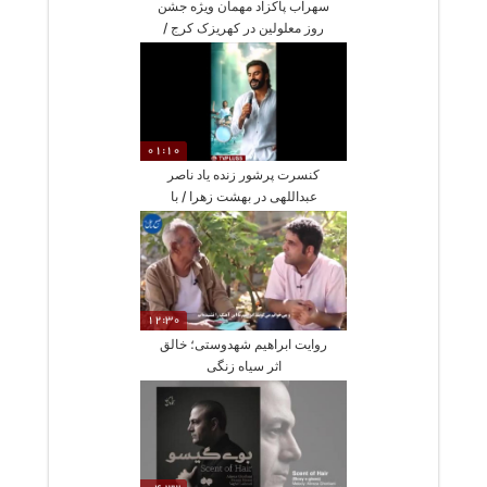
سهراب پاکزاد مهمان ویژه جشن
روز معلولین در کهریزک کرج /
لحظات احساسی و پر از انرژی
مثبت با حضور فرشته‌های زمینی
01:10
کنسرت پرشور زنده یاد ناصر
عبداللهی در بهشت زهرا / با
حضور ماه چهره خلیلی و بهنام
صفوی تا خسرو شکیبایی و
افشین یداللهی
12:30
روایت ابراهیم شهدوستی؛ خالق
اثر سیاه زنگی