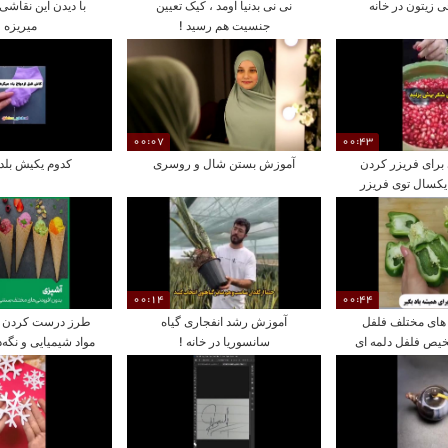
 زیتون در خانه
نی نی بدنیا اومد ، کیک تعیین
با دیدن این نقاشی 
جنسیت هم رسید !
میریزه !
00:07
00:43
برای فریزر کردن
آموزش بستن شال و روسری
کدوم یکیش بلد 
تا یکسال توی فریزر
داشته باش !
00:14
00:44
ای مختلف فلفل
آموزش رشد انفجاری گیاه
طرز درست کردن ب
خیص فلفل دلمه ای
سانسوریا در خانه !
مواد شیمیایی و نگه‌د
 و ماده