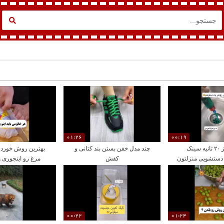
01:26
00:19
در کمتر از ۲۰ ثانیه سینک
چند مدل خفن بستن بند کتانی و
بهترین روش خورد 
دستشویی منزلتون
کفش
مرغ رو اینجوری پ
باز کنید
00:22
01:24