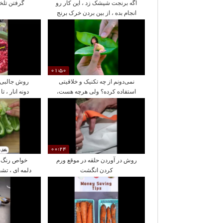
اگه برنجت شپشک زد ، این کار رو
گرفتن تلخی
انجام بده ، از بین بردن خرک برنج
01:50
نمی‌دونم از چه تکنیک و خلاقیتی
روش جالبی 
استفاده کرده؟ ولی هرچه هست،
دونه انار ، 
خیلی زیباست!
انار 
00:24
روش در آوردن حلقه در موقع ورم
خواص رنگ ه
کردن انگشت
دلمه ای ، تش
نر