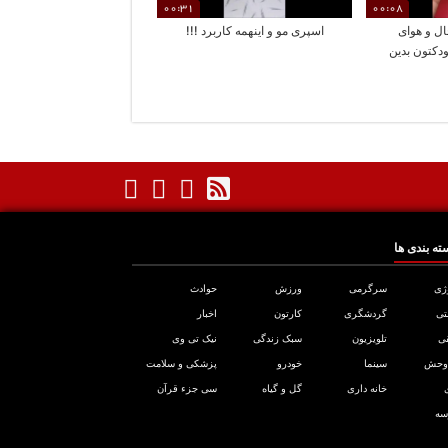
00:31
00:08
ال و هوای
اسپری مو و اینهمه کاربرد !!!
ودکتون بدین
ته بندی ها
ژی
سرگرمی
ورزش
حوادث
تی
گردشگری
کارتون
اخبار
ی
تلویزیون
سبک زندگی
نیک تی وی
 وحش
سینما
خودرو
پزشکی و سلامت
خانه داری
گل و گیاه
سی جزء قرآن
سه