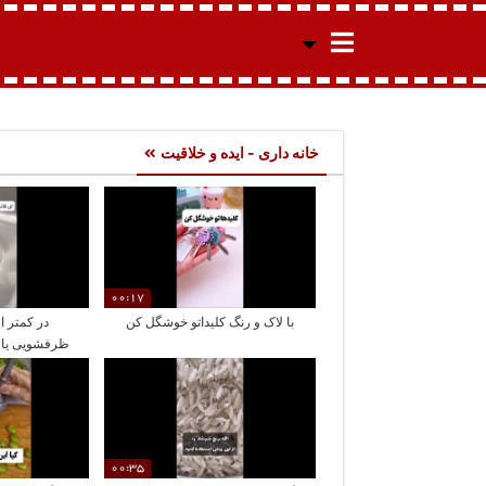
خانه داری - ایده و خلاقیت
00:17
با لاک و رنگ کلیداتو خوشگل کن
ظرفشویی یا 
رو 
00:35