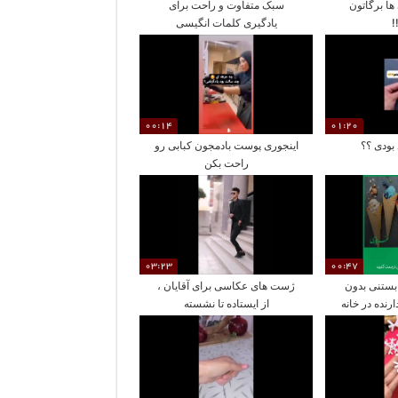
ها برگاتون
سبک متفاوت و راحت برای
!
یادگیری کلمات انگیسی
00:14
01:20
بودی ؟؟
اینجوری پوست بادمجون کبابی رو
راحت بکن
03:23
00:47
ستنی بدون
ژست های عکاسی برای آقایان ،
ارنده در خانه
از ایستاده تا نشسته