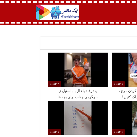
00:32
00:30
کردن مرغ ،
یه ترفند باحال با پاستیل ی
اک کنین !
سرگرمی جداب برای بچه ها
00:30
00:41