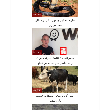
00:40
مار شاه کبرای غول‌پیکر در قطار
مسافربری
01:01
مدیرعامل Waze: اینترنت ایران
را به خاطر حرف‌های من قطع
کردند!
00:33
حمل گاو با موتور سیکلت عجیب
ولی شدنی