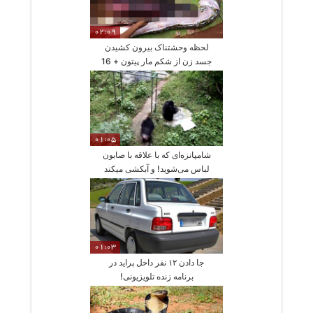
02:09
لحظه وحشتناک بیرون کشیدن
جسد زن از شکم مار پیتون + 16
01:05
شامپانزه‌ای که با علاقه با صابون
لباس می‌شوید! و آبکشی میکند
01:03
جا دادن ۱۲ نفر داخل پراید در
برنامه زنده تلویزیونی!