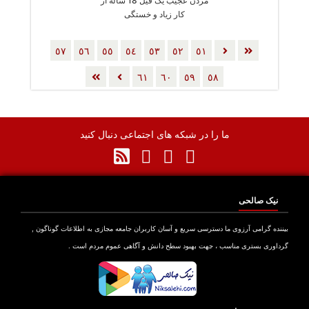
مردن عجیب یک فیل 18 ساله از
کار زیاد و خستگی
٥٧
٥٦
٥٥
٥٤
٥٣
٥٢
٥١
٦١
٦٠
٥٩
٥٨
ما را در شبکه های اجتماعی دنبال کنید
نیک صالحی
بیننده گرامی آرزوی ما دسترسی سریع و آسان کاربران جامعه مجازی به اطلاعات گوناگون ,
گرداوری بستری مناسب ، جهت بهبود سطح دانش و آگاهی عموم مردم است .