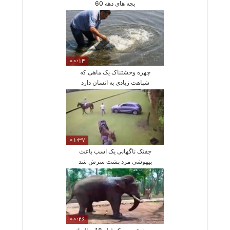
بچه های دهه 60
00:14
چهره وحشتناک یک ماهی که
شباهت زیادی به انسان دارد
کاریران را ترساند
01:37
جفتک ناگهانی یک اسب باعث
بیهوشی مرد پشت سرش شد
00:26