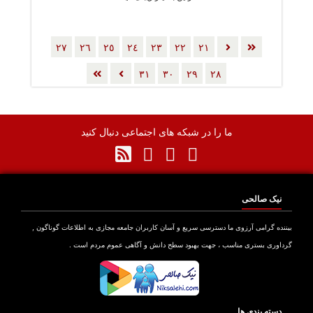
٢٧
٢٦
٢٥
٢٤
٢٣
٢٢
٢١
٣١
٣٠
٢٩
٢٨
ما را در شبکه های اجتماعی دنبال کنید
نیک صالحی
بیننده گرامی آرزوی ما دسترسی سریع و آسان کاربران جامعه مجازی به اطلاعات گوناگون ,
گرداوری بستری مناسب ، جهت بهبود سطح دانش و آگاهی عموم مردم است .
دسته بندی ها