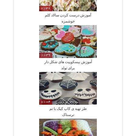
01:38
آموزش درست کردن سالاد کلم
خوشمزه
11:39
آموزش بیسکوییت های شکل دار
برای تولد
01:04
طز تهیه ی کاپ کیک با تم
ترسناک