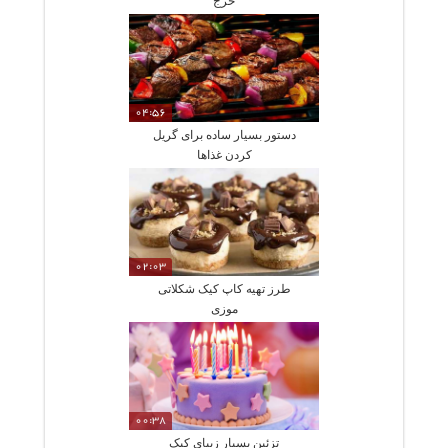
خرج
04:56
دستور بسیار ساده برای گریل
کردن غذاها
02:03
طرز تهیه کاپ کیک شکلاتی
موزی
00:38
تزئین بسیار زیبای کیک