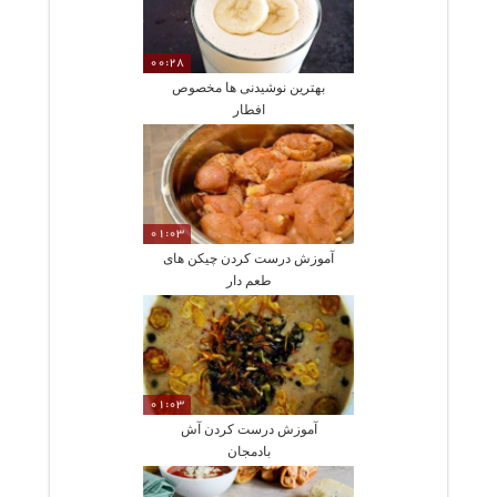
00:28
بهترین نوشیدنی ها مخصوص
افطار
01:03
آموزش درست کردن چیکن های
طعم دار
01:03
آموزش درست کردن آش
بادمجان