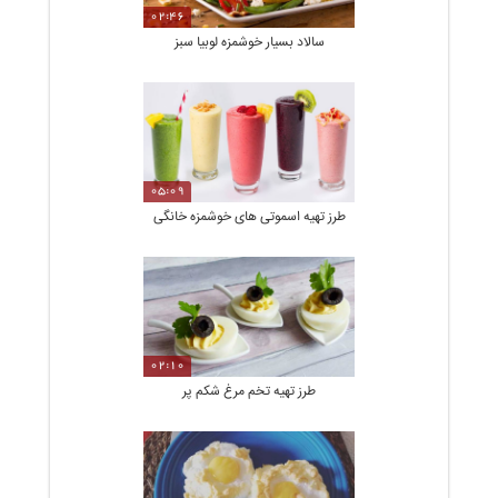
02:46
سالاد بسیار خوشمزه لوبیا سبز
05:09
طرز تهیه اسموتی های خوشمزه خانگی
02:10
طرز تهیه تخم مرغ شکم پر