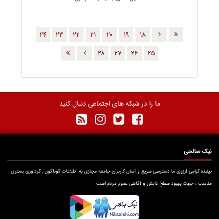
٢٤
٢٣
٢٢
٢١
٢٠
١٩
١٨
٢٨
٢٧
٢٦
٢٥
ما را در شبکه های اجتماعی دنبال کنید
نیک صالحی
بیننده گرامی آرزوی ما دسترسی سریع و آسان کاربران جامعه مجازی به اطلاعات گوناگون , گرداوری بستری
مناسب ، جهت بهبود سطح دانش و آگاهی عموم مردم است .