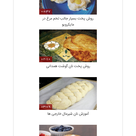
00:47
روش پخت بسیار جالب تخم مرغ در
مایکرویو
02:10
روش پخت نان گوشت همدانی
03:09
آموزش نان شیرمال خارجی ها