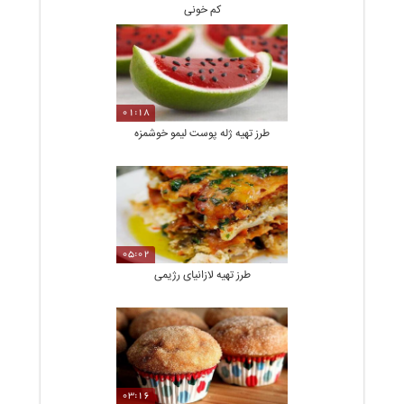
کم خونی
01:18
طرز تهیه ژله پوست لیمو خوشمزه
05:02
طرز تهیه لازانیای رژیمی
03:16