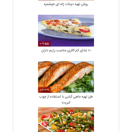
روش تهیه دونات ژله ای خوشمزه
09:55
10 غذای کم کالری مناسب رژیم داران
06:39
طرز تهیه ماهی کبابی با استفاده از چوب
کبریت