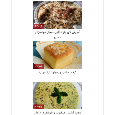
14:16
آموزش لای پلو غذایی بسیار خوشمزه و
محلی
02:56
کیک اسفنجی بسیار لطیف بپزید
02:46
سوپ گشنیز ، متفاوت و خوشمزه | درمان