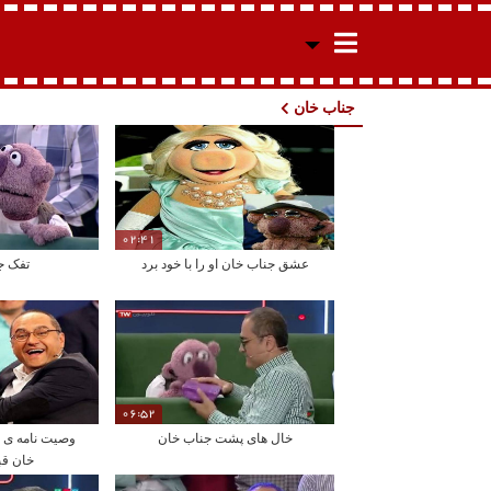
جناب خان
02:41
عشق جناب خان او را با خود برد
تفک ج
06:52
خال های پشت جناب خان
وصیت نامه ی 
خان قب