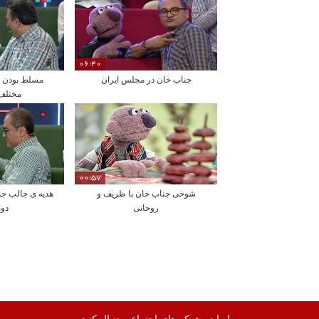
06:40
جناب خان در مجلس ایران
مسلط بودن ج
مختلف 
00:57
شوخی جناب خان با ظریف و
هدیه ی جالب جن
روحانی
دوم
ما را در شبکه های اجتماعی دنبال کنید