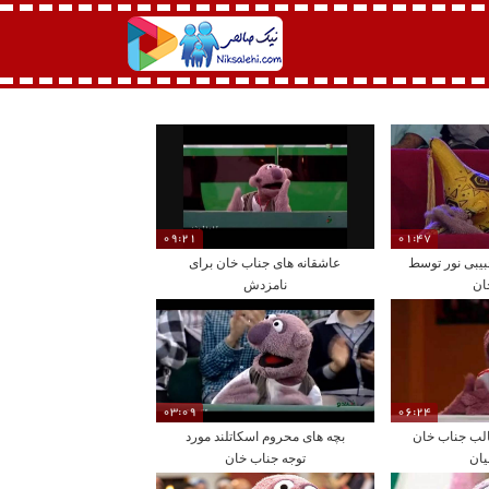
09:21
01:47
بیبی نور توسط
عاشقانه های جناب خان برای
ان
نامزدش
03:09
06:24
الب جناب خان
بچه های محروم اسکاتلند مورد
یان
توجه جناب خان