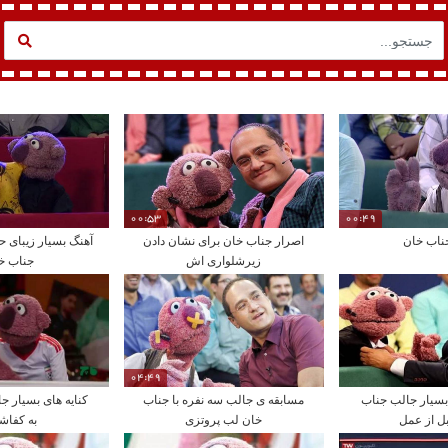
00:53
00:49
ناب خان
اصرار جناب خان برای نشان دادن
آهنگ بسیار زیبای ح
زیرشلواری اش
جناب خ
04:49
بسیار جالب جناب
مسابقه ی جالب سه نفره با جناب
کنایه های بسیار ج
ل از عمل
خان لب پروتزی
به کفاش