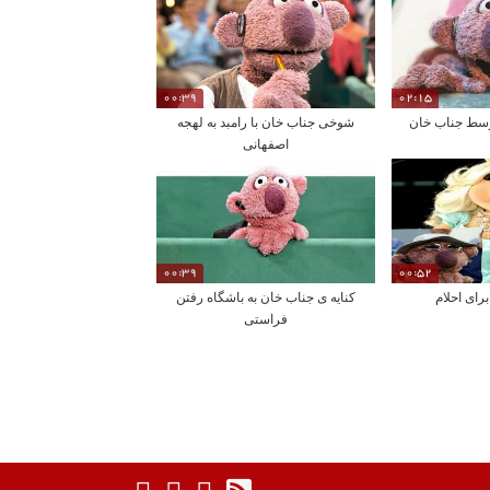
00:39
02:15
وسط جناب خان
شوخی جناب خان با رامبد به لهجه
اصفهانی
00:39
00:52
رای احلام
کنایه ی جناب خان به باشگاه رفتن
فراستی