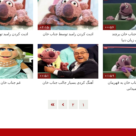
02:15
00:56
ناب خان برچند
اذیت کردن رامبد توسط جناب خان
اذیت کردن رامبد ت
زبان دنیا
00:51
01:59
اب خان به قهرمان
آهنگ کردی بسیار جالب جناب خان
غم جناب خان ب
یدانی
٢
١