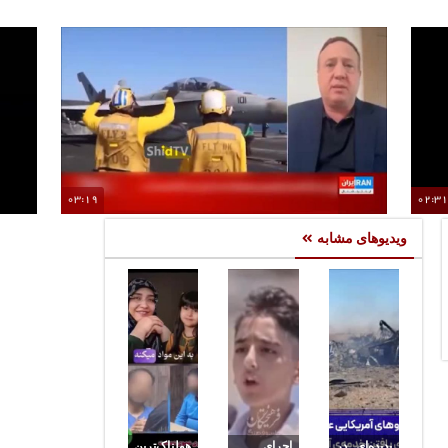
03:19
02:3
دن
اعتراف سنگین رئیس مؤسسه یهودی امنیت ملی آمریکا:
ویدیوهای مشابه
هیمنه آمریکا مقابل ایران فرو ریخت
پدیده‌ای در
اجرای
هولناک‌ترین