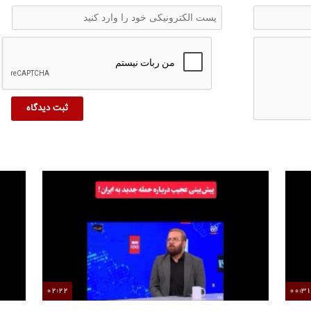
02:22
00:3
هشدار صداوسیما درباره سناریوی جدید آمریکا در جنگ سوم
ادع