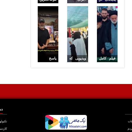
آسمان
خواننده‌ای
جنایت
ایران که
که
خانوادگی
خلبان
گذرنامه‌اش
در قزوین
آمریکایی را
توقیف شد
وحشت‌زده
روی پل
کرد
بمباران
شده B1
کرج
فیلم کامل
ویدیویی که
پاسخ
اقامه نماز
از وضعیت
مهران
بر پیکر
مخالفان
غفوریان به
رهبر شهید
توافق جلب
شایعات
، توسط
توجه کرد
مرحوم اکبر
فرزند ارشد
عبدی
ایشان
مصطفی
دس
خامنه‌ای
عات
تکنولو
ردم
کاردس