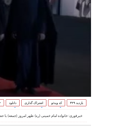
بازدید ۳۲۹
کد ویدئو
اشتراک گذاری
دانلود
۲
خبرفوری: خانواده امام خمینی (ره) ظهر امروز (جمعه) با حض