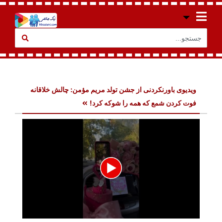
ویدیوی باورنکردنی از جشن تولد مریم مؤمن: چالش خلاقانه
فوت کردن شمع که همه را شوکه کرد!