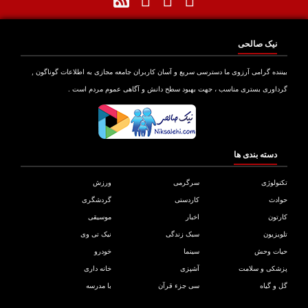
نیک صالحی
نده گرامی آرزوی ما دسترسی سریع و آسان کاربران جامعه مجازی به اطلاعات گوناگون ,
اوری بستری مناسب ، جهت بهبود سطح دانش و آگاهی عموم مردم است .
دسته بندی ها
ولوژی
سرگرمی
ورزش
دث
کاردستی
گردشگری
تون
اخبار
موسیقی
یزیون
سبک زندگی
نیک تی وی
ات وحش
سینما
خودرو
کی و سلامت
آشپزی
خانه داری
و گیاه
سی جزء قرآن
با مدرسه