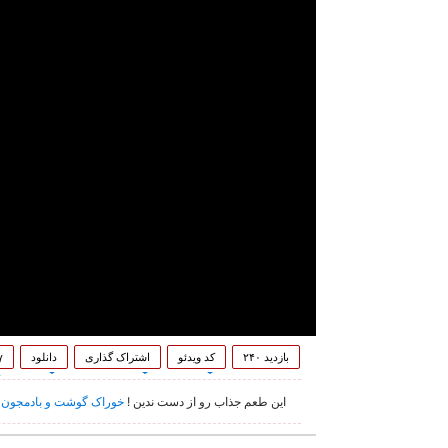
بازدید ۲۴۰
کد ویدئو
اشتراک گذاری
دانلود
۷
این طعم جذاب رو از دست ندین !
خوراک گوشت و بادمجون