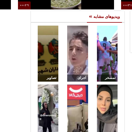
00:29
00:3
آش دوغ جنوبی
ویدیوهای مشابه
تمسخر
اجرای
تصاویر
ترامپ
خواننده‌ای
حملات
توسط
که
موشکی
بلژیکی‌ها
گذرنامه‌اش
بامدادی
پس از
توقیف شد
هوافضای
حذف
روی پل
سپاه به
آمریکا از
بمباران
پایگاه‌های
جام جهانی
شده B1
آمریکا در
کرج
منطقه